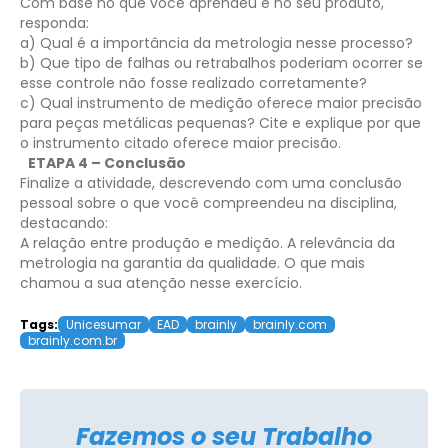
Com base no que você aprendeu e no seu produto,
responda:
a) Qual é a importância da metrologia nesse processo?
b) Que tipo de falhas ou retrabalhos poderiam ocorrer se
esse controle não fosse realizado corretamente?
c) Qual instrumento de medição oferece maior precisão
para peças metálicas pequenas? Cite e explique por que
o instrumento citado oferece maior precisão.
ETAPA 4 – Conclusão
Finalize a atividade, descrevendo com uma conclusão
pessoal sobre o que você compreendeu na disciplina,
destacando:
A relação entre produção e medição.
A relevância da
metrologia na garantia da qualidade.
O que mais
chamou a sua atenção nesse exercício.
Tags:
Unicesumar
EAD
brainly
brainly.com
brainly.com.br
Fazemos o seu Trabalho