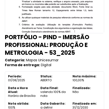
PORTFÓLIO - PIND - IMERSÃO
PROFISSIONAL: PRODUÇÃO E
METROLOGIA - 53_2025
Categoria:
Mapas Unicesumar
Forma de entrega:
Digital
Período:
Status:
Nota máxima:
01/08/2025
ABERTO
100,00%
Data e Hora
Data Final:
Finalizado:
Atual:
valendo 100% da
Não
Horário de Brasília
nota
Nota obtida:
Data Gabarito:
Finalizado em:
100%
a definir
31/12/2030