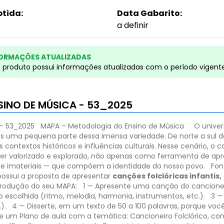
btida:
Data Gabarito:
a definir
ORMAÇÕES ATUALIZADAS
e produto possui informações atualizadas com o período vigent
SINO DE MÚSICA - 53_2025
- 53_2025
MAPA – Metodologia do Ensino de Música
O univer
s uma pequena parte dessa imensa variedade. De norte a sul d
contextos históricos e influências culturais. Nesse cenário, o ca
ce ser valorizado e explorado, não apenas como ferramenta de
s e imateriais — que compõem a identidade do nosso povo.
Font
possui a proposta de apresentar
canções folclóricas infantis,
produção do seu MAPA:
1 — Apresente uma canção do cancioneiro 
scolhida (ritmo, melodia, harmonia, instrumentos, etc.).
3 —
).
4 — Disserte, em um texto de 50 a 100 palavras, porque você
re um Plano de aula com a temática: Cancioneiro Folclórico, con