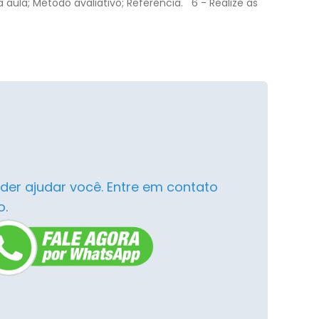
 aula; Método avaliativo; Referência.
6 - Realize as
der ajudar você. Entre em contato
o.