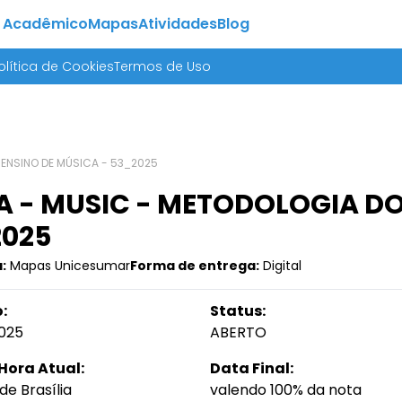
 Acadêmico
Mapas
Atividades
Blog
olítica de Cookies
Termos de Uso
 ENSINO DE MÚSICA - 53_2025
 - MUSIC - METODOLOGIA DO
2025
:
Mapas Unicesumar
Forma de entrega:
Digital
:
Status:
025
ABERTO
Hora Atual:
Data Final:
de Brasília
valendo 100% da nota