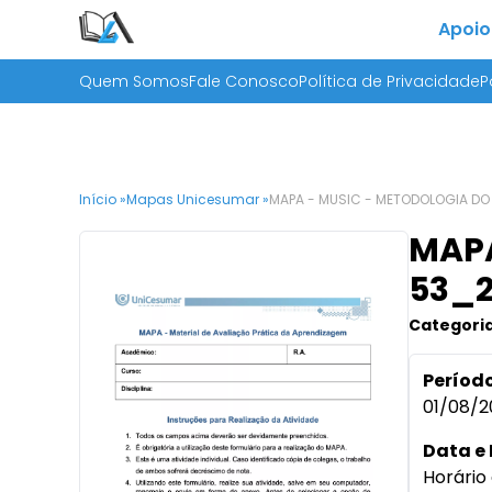
Apoio
Quem Somos
Fale Conosco
Política de Privacidade
P
Início »
Mapas Unicesumar »
MAPA - MUSIC - METODOLOGIA DO
MAPA
53_
Categoria
Período
01/08/2
Data e 
Horário 