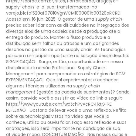
https://sebrae.com.br/sites/PortalSebrae/artigos/o-
supply-chain-e-a-sua-transformacao-no-
varejo,b1cfa1520af07810VgnVCM1000001b00320aRCRD.
Acesso em: 16 jun. 2025.
O gestor de uma
supply chain
precisa saber lidar com as dificuldades na integração dos
diversos elos de uma cadeia, desde a produção até a
entrega do produto. Manter o fluxo produtivo e a
distribuição sem falhas ou atrasos é um dos grandes
desafios na gestão de uma supply chain. As tecnologias
possuem um papel importante na solução desse desafio.
SIGNIFICAÇÃO
Surge, então, a oportunidade em nossa
disciplina de Imersão Profissional: Supply Chain
Management para compreender as estratégias de SCM.
EXPERIMENTAÇÃO
Que tal experimentar e conhecer
algumas técnicas utilizadas na
supply chain
management
(gestão da cadeia de suprimentos)? Sendo
assim, convido você a assistir ao vídeo do link a seguir:
https://www.youtube.com/watch?v=cRC4iktG-kE
REFLEXÃO
Gostaria de levar você a uma reflexão. Reflita
sobre as tecnologias vistas no vídeo que você já
conhece, utiliza ou ouviu falar. Faça essa reflexão e suas
anotações, isso será importante na condução de sua
atividade mapa.
CONCEITUALIZAÇÃO
Nas nossas aulas e