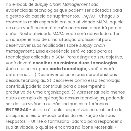
no e-book de S
upply Chain Management
são
evidenciadas tecnologias que podem ser adotadas para
a gestão da cadeia de suprimentos.
AÇÃO
Chegou o
momento mais esperado em sua atividade MAPA, aquele
em que você colocará a mão na massa e partirá para a
ação.
Nesta atividade MAPA, você será convidado a ter
uma experiência de uma situação profissional para
desenvolver suas habilidades sobre
supply chain
management.
Essa experiência será voltada para as
tecnologias aplicadas à SCM. Para atingir ao seu objetivo,
você deverá
escolher no mínimo duas tecnologias
.
Após a escolha, para
cada tecnologia
, você deverá
determinar:
1) Descrever as principais características
dessas tecnologias.
2) Descrever como essa tecnologia
contribui/poderia contribuir para o desempenho
produtivo de uma organização.
3) Apresentar pelo menos
outro exemplo de aplicação dessas tecnologias, podendo
ser de sua vivência ou não. Indique as referências.
ENTREGAS
- Assista às aulas disponíveis no ambiente da
disciplina e leia o e-book antes da realização de suas
respostas.
- Utilize o formulário-padrão para responder à
sua atividade, o qual se encontra no ícone Materiais >