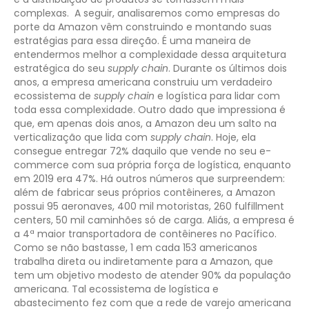
complexas.
A seguir, analisaremos como empresas do
porte da Amazon vêm construindo e montando suas
estratégias para essa direção. É uma maneira de
entendermos melhor a complexidade dessa arquitetura
estratégica do seu
supply chain
.
Durante os últimos dois
anos, a empresa americana construiu um verdadeiro
ecossistema de
supply chain
e logística para lidar com
toda essa complexidade. Outro dado que impressiona é
que, em apenas dois anos, a Amazon deu um salto na
verticalização que lida com
supply chain
. Hoje, ela
consegue entregar 72% daquilo que vende no seu e-
commerce com sua própria força de logística, enquanto
em 2019 era 47%. Há outros números que surpreendem:
além de fabricar seus próprios contêineres, a Amazon
possui 95 aeronaves, 400 mil motoristas, 260 fulfillment
centers, 50 mil caminhões só de carga. Aliás, a empresa é
a 4ª maior transportadora de contêineres no Pacífico.
Como se não bastasse, 1 em cada 153 americanos
trabalha direta ou indiretamente para a Amazon, que
tem um objetivo modesto de atender 90% da população
americana.
Tal ecossistema de logística e
abastecimento fez com que a rede de varejo americana