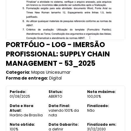
PORTFÓLIO - LOG - IMERSÃO
PROFISSIONAL: SUPPLY CHAIN
MANAGEMENT - 53_2025
Categoria:
Mapas Unicesumar
Forma de entrega:
Digital
Período:
Status:
Nota máxima:
01/08/2025
ABERTO
100,00%
Data e Hora
Data Final:
Finalizado:
Atual:
valendo 100% da
Não
Horário de Brasília
nota
Nota obtida:
Data Gabarito:
Finalizado em:
100%
a definir
31/12/2030