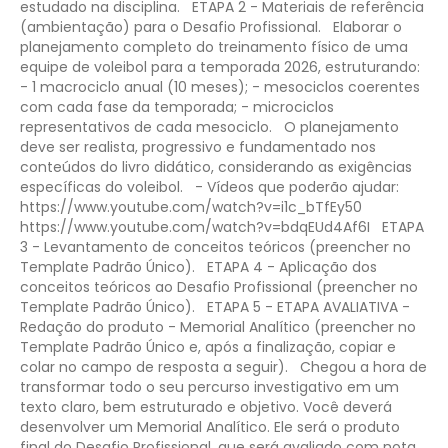
estudado na disciplina.
ETAPA 2 - Materiais de referência
(ambientação) para o Desafio Profissional.
Elaborar o
planejamento completo do treinamento físico de uma
equipe de voleibol para a temporada 2026, estruturando:
- 1 macrociclo anual (10 meses);
- mesociclos coerentes
com cada fase da temporada;
- microciclos
representativos de cada mesociclo.
O planejamento
deve ser realista, progressivo e fundamentado nos
conteúdos do livro didático, considerando as exigências
específicas do voleibol.
- Vídeos que poderão ajudar:
https://www.youtube.com/watch?v=i1c_bTfEy50
https://www.youtube.com/watch?v=bdqEUd4Af6I
ETAPA
3 - Levantamento de conceitos teóricos (preencher no
Template Padrão Único).
ETAPA 4 - Aplicação dos
conceitos teóricos ao Desafio Profissional (preencher no
Template Padrão Único).
ETAPA 5 - ETAPA AVALIATIVA -
Redação do produto - Memorial Analítico (preencher no
Template Padrão Único e, após a finalização, copiar e
colar no campo de resposta a seguir).
Chegou a hora de
transformar todo o seu percurso investigativo em um
texto claro, bem estruturado e objetivo. Você deverá
desenvolver um Memorial Analítico. Ele será o produto
final do Desafio Profissional, que será avaliado com nota