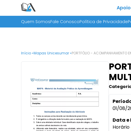
Apoio
Quem Somos
Fale Conosco
Política de Privacidade
P
Início »
Mapas Unicesumar »
PORTFÓLIO - ACOMPANHAMENTO EM
POR
MULT
Categoria
Período
01/08/2
Data e 
Horário 