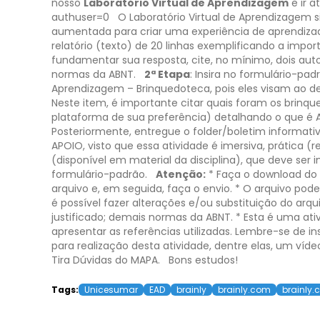
nosso
Laboratório Virtual de Aprendizagem
e ir 
authuser=0
O Laboratório Virtual de Aprendizagem s
aumentada para criar uma experiência de aprendizado
relatório (texto) de 20 linhas exemplificando a impo
fundamentar sua resposta, cite, no mínimo, dois auto
normas da ABNT.
2ª Etapa
:
Insira no formulário-pa
Aprendizagem – Brinquedoteca, pois eles visam ao d
Neste item, é importante citar quais foram os brinq
plataforma de sua preferência) detalhando o que é 
Posteriormente, entregue o folder/boletim informati
APOIO, visto que essa atividade é imersiva, prática (re
(disponível em material da disciplina), que deve ser 
formulário-padrão.
Atenção:
* Faça o download do 
arquivo e, em seguida, faça o envio.
* O arquivo pode 
é possível fazer alterações e/ou substituição do arqu
justificado; demais normas da ABNT.
* Esta é uma at
apresentar as referências utilizadas. Lembre-se de in
para realização desta atividade, dentre elas, um víd
Tira Dúvidas do MAPA.
Bons estudos!
Tags:
Unicesumar
EAD
brainly
brainly.com
brainly.