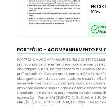
Nota o
100%
INF
Est
PORTFÓLIO - ACOMPANHAMENTO EM CO
PORTFÓLIO - ACOMPANHAMENTO EM CONTEXTOS MULTIDI
profissionais de diferentes áreas para atender às nec
abordagem busca um tratamento mais completo e ab
profissionais de diversas áreas, como médicos, psicó
abrangente ao indivíduo com autismo e sua família
desenvolvimento social, a comunicação, a autonomia
ambiente lúdico e seguro para o desenvolvimento integ
trabalham em conjunto para mediar as interações d
expressão.
Fonte: NASCIMENTO, V. G.; SILVA, A. S. P
clin
., [
s. l
.], v. 20, n. 3, p. 520-534, fev. 2015.
Desse mod