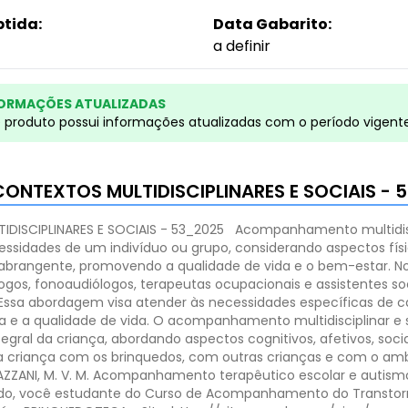
btida:
Data Gabarito:
a definir
ORMAÇÕES ATUALIZADAS
e produto possui informações atualizadas com o período vigent
NTEXTOS MULTIDISCIPLINARES E SOCIAIS - 
SCIPLINARES E SOCIAIS - 53_2025
Acompanhamento multidisci
essidades de um indivíduo ou grupo, considerando aspectos físic
rangente, promovendo a qualidade de vida e o bem-estar. No
logos, fonoaudiólogos, terapeutas ocupacionais e assistentes so
. Essa abordagem visa atender às necessidades específicas de
 e a qualidade de vida. O acompanhamento multidisciplinar e 
ral da criança, abordando aspectos cognitivos, afetivos, sociai
a criança com os brinquedos, com outras crianças e com o amb
.; DAZZANI, M. V. M. Acompanhamento terapêutico escolar e auti
o, você estudante do Curso de Acompanhamento do Transtorno d