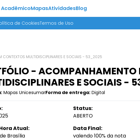
 Acadêmico
Mapas
Atividades
Blog
olítica de Cookies
Termos de Uso
 CONTEXTOS MULTIDISCIPLINARES E SOCIAIS - 53_2025
TFÓLIO - ACOMPANHAMENTO 
IDISCIPLINARES E SOCIAIS - 
:
Mapas Unicesumar
Forma de entrega:
Digital
:
Status:
025
ABERTO
Hora Atual:
Data Final:
de Brasília
valendo 100% da nota