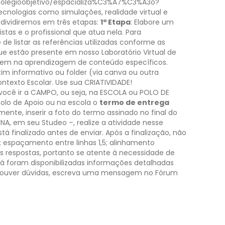
v-colegioobjetivo/espacializa%C3%A7%C3%A3o?
tecnologias como simulações, realidade virtual e
 dividiremos em três etapas:
1ª Etapa
:
Elabore um
tas e o profissional que atua nela. Para
de listar as referências utilizadas conforme as
e estão presente em nosso Laboratório Virtual de
arem na aprendizagem de conteúdo específicos.
im informativo ou folder (via canva ou outra
texto Escolar. Use sua CRIATIVIDADE!
você ir a CAMPO, ou seja, na ESCOLA ou POLO DE
olo de Apoio ou na escola o
termo de entrega
ente, inserir a foto do termo assinado no final do
A, em seu Studeo –, realize a atividade nesse
á finalizado antes de enviar. Após a finalização, não
 espaçamento entre linhas 1,5; alinhamento
 respostas, portanto se atente à necessidade de
lá foram disponibilizadas informações detalhadas
houver dúvidas, escreva uma mensagem no Fórum