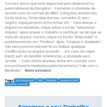
formato Word, que está disponível para download na
pasta Material da Disciplina.
- Formatar a atividade de
acordo com as normas da ABNT (citações, referências,
fonte Arial ou Times New Roman, tamanho 12, sem
negrito, espaçamento entre linhas 1,5).
- Para anexar o
arquivo na atividade, clique sobre o botão "Selecionar
arquivo". Após anexar o trabalho e certificar-se de que se
trata do arquivo correto, clique no botão "Responder" e,
posteriormente, em "Finalizar". Após "Finalizar a atividade",
não será possível reenviá-la ou realizar qualquer
modificação no arquivo enviado.
- Em caso de cópia
literal, sem as devidas referências, a atividade será
zerada.
- Caso tenha dúvidas, entre em contato com
sua professora mediadora pela ferramenta “Fale com o
Mediador”.
Bons estudos!
Tags:
Unicesumar
EAD
brainly
brainly.com
brainly.com.br