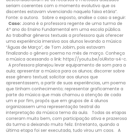
seriam coerentes com o momento evolutivo que os
discentes estavam vivenciando naquela faixa etária”.
Fonte: a autora.
Sobre o exposto, analise o caso a seguir:
Caso:
Joana é a professora regente de uma turma de
4º ano do Ensino Fundamental em uma escola pública.
Ao trabalhar gêneros textuais a professora quis oferecer
uma experiência imersiva aos alunos levando a música
“Águas de Março”, de Tom Jobim, pois estavam
finalizando o gênero poema no mês de março.
Conheça
a música acessando o link: https://youtu.be/oURxta-s4-c.
A professora planejou levar equipamento de som para a
aula; apresentar a música para os alunos; discorrer sobre
esse gênero textual; solicitar aos alunos que
apresentassem, a partir de suas experiências, um poema
que tinham conhecimento; representar graficamente a
parte da música que mais chamou a atenção de cada
um e por fim, propôs que em grupos de 4 alunos
organizassem uma representação teatral da
interpretação da música tema da aula.
Todas as etapas
correram muito bem, com participação ativa e prazerosa
da turma a deixando muito feliz. Entretanto, quando a
última etapa foi ser executada, tudo virou um caos.
A