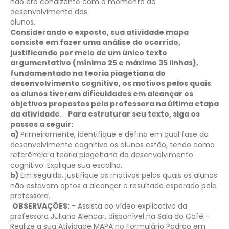
não era condizente com o momento do
desenvolvimento dos
al
Considerando o exposto, sua atividade mapa
consiste em fazer uma análise do ocorrido,
justificando por meio de um único texto
argumentativo (mínimo 25 e máximo 35 linhas),
fundamentado na teoria piagetiana do
desenvolvimento cognitivo, os motivos pelos quais
os alunos tiveram dificuldades em alcançar os
objetivos propostos pela professora na última etapa
da atividade.
Para estruturar seu texto, siga os
passos a seguir:
a)
Primeiramente, identifique e defina em qual fase do
desenvolvimento cognitivo os alunos estão, tendo como
referência a teoria piagetiana do desenvolvimento
cognitivo. Explique sua escolha.
b)
Em seguida, justifique os motivos pelos quais os alunos
não estavam aptos a alcançar o resultado esperado pela
professora.
OBSERVAÇÕES:
- Assista ao vídeo explicativo da
professora Juliana Alencar, disponível na Sala do Café.
​-
Realize a sua Atividade MAPA no Formulário Padrão em