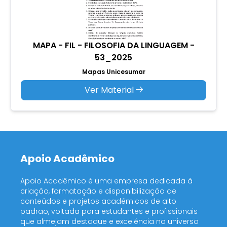
MAPA - FIL - FILOSOFIA DA LINGUAGEM -
53_2025
Mapas Unicesumar
Ver Material
Apoio Acadêmico
Apoio Acadêmico é uma empresa dedicada à
criação, formatação e disponibilização de
conteúdos e projetos acadêmicos de alto
padrão, voltada para estudantes e profissionais
que almejam destaque e excelência no universo