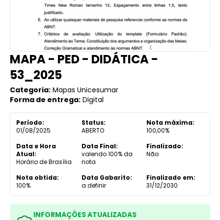
MAPA - PED - DIDÁTICA -
53_2025
Categoria:
Mapas Unicesumar
Forma de entrega:
Digital
Período:
Status:
Nota máxima:
01/08/2025
ABERTO
100,00%
Data e Hora
Data Final:
Finalizado:
Atual:
valendo 100% da
Não
Horário de Brasília
nota
Nota obtida:
Data Gabarito:
Finalizado em:
100%
a definir
31/12/2030
INFORMAÇÕES ATUALIZADAS