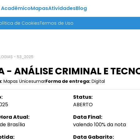
 Acadêmico
Mapas
Atividades
Blog
olítica de Cookies
Termos de Uso
OLOGIAS - 53_2025
 - ANÁLISE CRIMINAL E TECN
:
Mapas Unicesumar
Forma de entrega:
Digital
:
Status:
025
ABERTO
Hora Atual:
Data Final:
de Brasília
valendo 100% da nota
btida:
Data Gabarito: