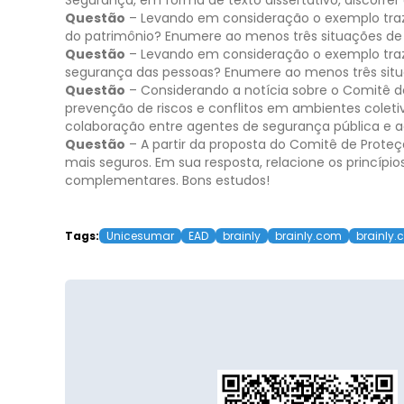
Segurança, em forma de texto dissertativo, discorre
Questão
– Levando em consideração o exemplo trazi
do patrimônio? Enumere ao menos três situações de
Questão
– Levando em consideração o exemplo trazi
segurança das pessoas? Enumere ao menos três situ
Questão
– Considerando a notícia sobre o Comitê de
prevenção de riscos e conflitos em ambientes colet
colaboração entre agentes de segurança pública e a
Questão
– A partir da proposta do Comitê de Proteç
mais seguros. Em sua resposta, relacione os princíp
complementares.
Bons estudos!
Tags:
Unicesumar
EAD
brainly
brainly.com
brainly.