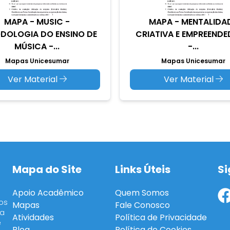
MAPA - MUSIC -
MAPA - MENTALIDA
DOLOGIA DO ENSINO DE
CRIATIVA E EMPREEND
MÚSICA -...
-...
Mapas Unicesumar
Mapas Unicesumar
Ver Material
Ver Material
Mapa do Site
Links Úteis
Si
Apoio Acadêmico
Quem Somos
os
Mapas
Fale Conosco
ra
Atividades
Política de Privacidade
e
Blog
Política de Cookies