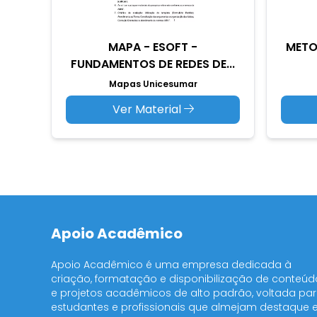
MAPA - ESOFT -
METO
FUNDAMENTOS DE REDES DE...
Mapas Unicesumar
Ver Material
Apoio Acadêmico
Apoio Acadêmico é uma empresa dedicada à
criação, formatação e disponibilização de conteúd
e projetos acadêmicos de alto padrão, voltada pa
estudantes e profissionais que almejam destaque 