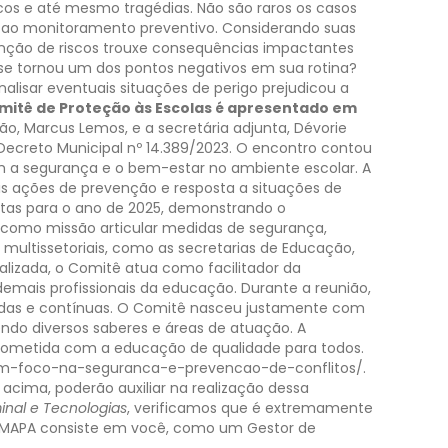
riscos e até mesmo tragédias. Não são raros os casos
 ao monitoramento preventivo.
Considerando suas
venção de riscos trouxe consequências impactantes
 se tornou um dos pontos negativos em sua rotina?
alisar eventuais situações de perigo prejudicou a
mitê de Proteção às Escolas é apresentado em
o, Marcus Lemos, e a secretária adjunta, Dévorie
Decreto Municipal nº 14.389/2023. O encontro contou
m a segurança e o bem-estar no ambiente escolar.
A
eis ações de prevenção e resposta a situações de
istas para o ano de 2025, demonstrando o
como missão articular medidas de segurança,
multissetoriais, como as secretarias de Educação,
ializada, o Comitê atua como facilitador da
demais profissionais da educação.
Durante a reunião,
gradas e contínuas. O Comitê nasceu justamente com
endo diversos saberes e áreas de atuação.
A
rometida com a educação de qualidade para todos.
om-foco-na-seguranca-e-prevencao-de-conflitos/.
o acima, poderão auxiliar na realização dessa
minal e Tecnologias
, verificamos que é extremamente
e MAPA consiste em você, como um Gestor de