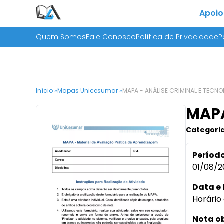
Apoio
Quem Somos
Fale Conosco
Política de Privacidade
P
Início »
Mapas Unicesumar »
MAPA - ANÁLISE CRIMINAL E TECN
MAPA
Categoria
Período
01/08/2
Data e 
Horário 
Nota o