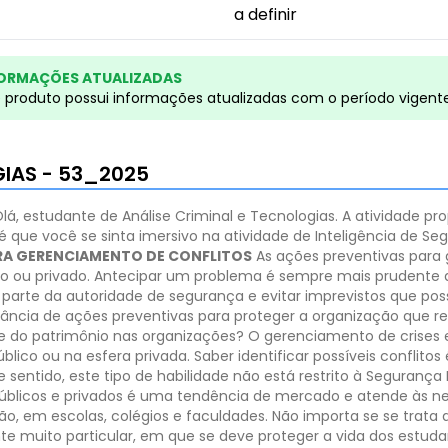
a definir
ORMAÇÕES ATUALIZADAS
e produto possui informações atualizadas com o período vigent
GIAS - 53_2025
lá, estudante de Análise Criminal e Tecnologias. A atividade pr
 é que você se sinta imersivo na atividade de Inteligência de 
RA GERENCIAMENTO DE CONFLITOS
As ações preventivas para
 ou privado. Antecipar um problema é sempre mais prudente do
parte da autoridade de segurança e evitar imprevistos que po
ância de ações preventivas para proteger a organização que r
 do patrimônio nas organizações?
O gerenciamento de crises e
co ou na esfera privada. Saber identificar possíveis conflitos é
 sentido, este tipo de habilidade não está restrito à Seguranç
públicos e privados é uma tendência de mercado e atende às 
, em escolas, colégios e faculdades. Não importa se se trata 
e muito particular, em que se deve proteger a vida dos estu