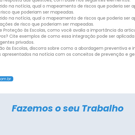
r a resposta das questões, com base nos seguintes elementos:
do na notícia, qual o mapeamento de riscos que poderia ser ap
 risco que poderiam ser mapeadas.
do na notícia, qual o mapeamento de riscos que poderia ser ap
ações de risco que poderiam ser mapeadas.
 Proteção às Escolas, como você avalia a importância da artic
ivos? Cite exemplos de como essa integração pode ser aplicad
gentes privados.
ão às Escolas, discorra sobre como a abordagem preventiva e 
ios apresentados na notícia com os conceitos de prevenção e ge
com.br
Fazemos o seu Trabalho