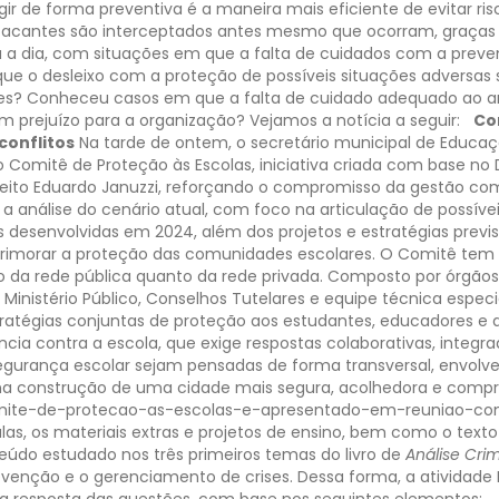
, agir de forma preventiva é a maneira mais eficiente de evitar 
atacantes são interceptados antes mesmo que ocorram, graças
ia a dia, com situações em que a falta de cuidados com a pre
 que o desleixo com a proteção de possíveis situações adversas
dades? Conheceu casos em que a falta de cuidado adequado ao an
m prejuízo para a organização?
Vejamos a notícia a seguir:
Co
conflitos
Na tarde de ontem, o secretário municipal de Educaçã
Comitê de Proteção às Escolas, iniciativa criada com base no 
feito Eduardo Januzzi, reforçando o compromisso da gestão co
a a análise do cenário atual, com foco na articulação de possív
ões desenvolvidas em 2024, além dos projetos e estratégias prev
rimorar a proteção das comunidades escolares.
O Comitê tem 
o da rede pública quanto da rede privada.
Composto por órgãos 
 Ministério Público, Conselhos Tutelares e equipe técnica espec
ratégias conjuntas de proteção aos estudantes, educadores e 
cia contra a escola, que exige respostas colaborativas, inte
 segurança escolar sejam pensadas de forma transversal, envolv
na construção de uma cidade mais segura, acolhedora e comp
/comite-de-protecao-as-escolas-e-apresentado-em-reuniao-c
aulas, os materiais extras e projetos de ensino, bem como o text
údo estudado nos três primeiros temas do livro de
Análise Cri
evenção e o gerenciamento de crises.
Dessa forma, a atividad