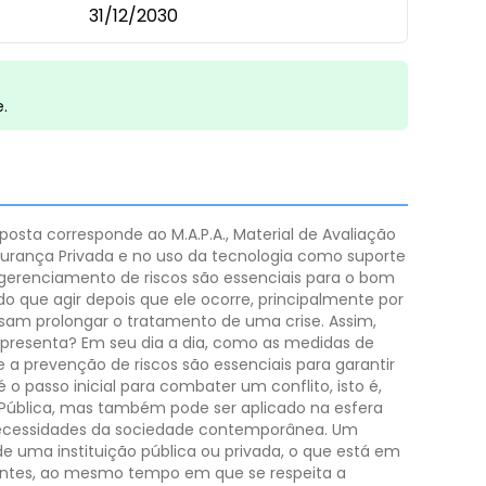
31/12/2030
e.
oposta corresponde ao M.A.P.A., Material de Avaliação
Segurança Privada e no uso da tecnologia como suporte
 gerenciamento de riscos são essenciais para o bom
 que agir depois que ele ocorre, principalmente por
ssam prolongar o tratamento de uma crise. Assim,
epresenta? Em seu dia a dia, como as medidas de
 a prevenção de riscos são essenciais para garantir
 o passo inicial para combater um conflito, isto é,
a Pública, mas também pode ser aplicado na esfera
necessidades da sociedade contemporânea.
Um
de uma instituição pública ou privada, o que está em
dantes, ao mesmo tempo em que se respeita a