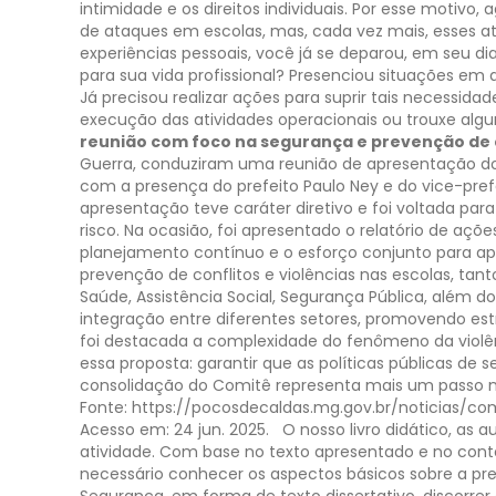
intimidade e os direitos individuais. Por esse motivo
de ataques em escolas, mas, cada vez mais, esses 
experiências pessoais, você já se deparou, em seu d
para sua vida profissional? Presenciou situações em
Já precisou realizar ações para suprir tais necessi
execução das atividades operacionais ou trouxe algu
reunião com foco na segurança e prevenção de 
Guerra, conduziram uma reunião de apresentação do 
com a presença do prefeito Paulo Ney e do vice-pre
apresentação teve caráter diretivo e foi voltada par
risco. Na ocasião, foi apresentado o relatório de aç
planejamento contínuo e o esforço conjunto para ap
prevenção de conflitos e violências nas escolas, tant
Saúde, Assistência Social, Segurança Pública, além do
integração entre diferentes setores, promovendo est
foi destacada a complexidade do fenômeno da violên
essa proposta: garantir que as políticas públicas de
consolidação do Comitê representa mais um passo 
Fonte: https://pocosdecaldas.mg.gov.br/noticias
Acesso em: 24 jun. 2025.
O nosso livro didático, as 
atividade.
Com base no texto apresentado e no conte
necessário conhecer os aspectos básicos sobre a pr