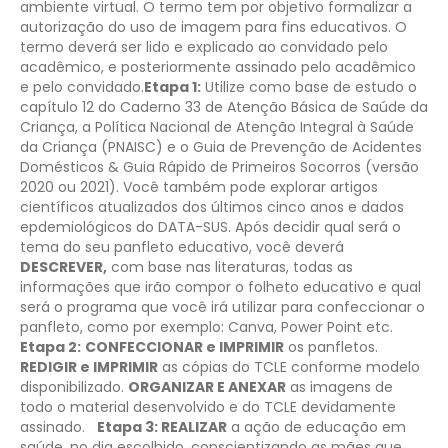
ambiente virtual. O termo tem por objetivo formalizar a
autorização do uso de imagem para fins educativos. O
termo deverá ser lido e explicado ao convidado pelo
acadêmico, e posteriormente assinado pelo acadêmico
e pelo convidado.
Etapa 1:
Utilize como base de estudo o
capítulo 12 do Caderno 33 de Atenção Básica de Saúde da
Criança, a Política Nacional de Atenção Integral à Saúde
da Criança (PNAISC) e o Guia de Prevenção de Acidentes
Domésticos & Guia Rápido de Primeiros Socorros (versão
2020 ou 2021). Você também pode explorar artigos
científicos atualizados dos últimos cinco anos e dados
epdemiológicos do DATA-SUS. Após decidir qual será o
tema do seu panfleto educativo, você deverá
DESCREVER,
com base nas literaturas, todas as
informações que irão compor o folheto educativo e qual
será o programa que você irá utilizar para confeccionar o
panfleto, como por exemplo: Canva, Power Point etc.
Etapa 2:
CONFECCIONAR e IMPRIMIR
os panfletos.
REDIGIR e IMPRIMIR
as cópias do TCLE conforme modelo
disponibilizado.
ORGANIZAR E ANEXAR
as imagens de
todo o material desenvolvido e do TCLE devidamente
assinado.
Etapa 3: REALIZAR
a ação de educação em
saúde, no dia escolhido, conscientizando as mães que