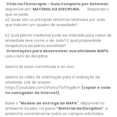
“
Chás na Fitoterapia – Guia Completo por Sistemas
”,
disponível em:
MATERIAL DA DISCIPLINA.
Responda o
que se pede:
a) Quais são os principais sintomas relatados por João
que indicam um quadro de ansiedade?
b) Qual planta medicinal pode ser indicada para casos de
ansiedade leve como o de João? E qual propriedade
terapêutica da planta escolhida?
Orientações para desenvolver sua atividade MAPA:
Leia o livro da disciplina.
Assista às aulas conceituais e ao vivo.
Assista ao vídeo de orientação para a realização da
atividade. Link de acesso:
https://youtube.com/shorts/ftxfVrgdKvY
(copiar e colar
no navegador de internet)
.
Baixe o
"Modelo de entrega do MAPA"
, disponível no
ambiente Studeo, na pasta
“Material da Disciplina”
, e
preencha corretamente todos os campos solicitados.