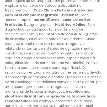
abordagens da Naturopatia, para promover o bem-estar
e aplicar o conceito de autocura discutido no
treinamento.
Caso Clínico Fictício – Ansiedade
com Intervenção Integrativa.
Paciente:
João
Henrique Lopes.
Idade:
35 anos.
Sexo:
Masculino.
Profissão:
Designer gráfico.
Histórico Médico:
Sem
diagnósticos psiquiátricos formais. Sem uso de
medicações contínuas.
Motivo da consulta:
Queixas
de ansiedade, dificuldade para relaxar e dormir.
João
procurou atendimento em terapias integrativas
relatando sintomas persistentes de agitação mental
constante, sensação de "aperto no peito" sem causa
cardíaca, preocupações excessivas, especialmente à
noite, dificuldade de concentração no trabalho, insônia
(demora para adormecer e sono superficial). Os
sintomas aumentaram nas últimas três semanas, devido
à sobrecarga no trabalho e conflitos familiares. Ele deseja
evitar medicações ansiolíticas convencionais e optou por
uma abordagem natural e integrativa.
Como
profissional de terapias integrativas,
escolha uma
planta medicinal com propriedades terapêuticas
reconhecidas
(por exemplo: camomila, erva-doce,
hortelã, alecrim, entre outras).
Utilizando o material