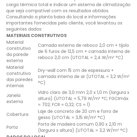
carga térmica total e indicar um sistema de climatização
que seja compatível com os resultados obtidos.
Consultando a planta baixa do local e informações
importantes fornecidas pelo cliente, você levantou os
seguintes dados:
MATERIAIS CONSTRUTIVOS
Material
Camada externa de reboco 2,0 cm + tijolo
construtivo
de 6 furos de 12,5 cm + camada interna de
da parede
reboco 2,0 cm
(U
TOTAL
= 2,4 W/m² °C)
externa
Material
Dry-wall com 15 cm de espessura +
construtivo
camada interna de ar
(U
TOTAL
= 3,2 W/m²
das paredes
°C)
internas
Vidro claro de 3,0 mm
2,0 x 1,0 m (largura x
Janela
altura)
(U
TOTAL
= 5,79 W/m² °C; FGCI
máx
externa
= 702; FCR = 0,32; CS = 1)
Laje de concreto de 20 cm e forro de
Cobertura
gesso
(U
TOTAL
= 3,15 W/m² °C)
Porta de madeira comum
0,90 x 2,10 m
Porta
(largura x altura)
(U
TOTAL
= 3,2 W/m² °C)
DADOS DO LOCAL