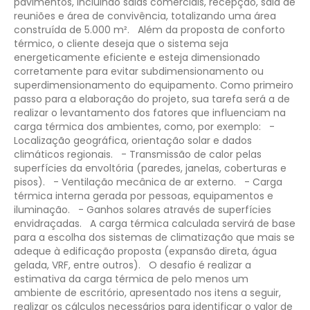
pavimentos, incluindo salas comerciais, recepção, sala de
reuniões e área de convivência, totalizando uma área
construída de 5.000 m².
Além da proposta de conforto
térmico, o cliente deseja que o sistema seja
energeticamente eficiente e esteja dimensionado
corretamente para evitar subdimensionamento ou
superdimensionamento do equipamento. Como primeiro
passo para a elaboração do projeto, sua tarefa será a de
realizar o levantamento dos fatores que influenciam na
carga térmica dos ambientes, como, por exemplo:
-
Localização geográfica, orientação solar e dados
climáticos regionais.
- Transmissão de calor pelas
superfícies da envoltória (paredes, janelas, coberturas e
pisos).
- Ventilação mecânica de ar externo.
- Carga
térmica interna gerada por pessoas, equipamentos e
iluminação.
- Ganhos solares através de superfícies
envidraçadas.
A carga térmica calculada servirá de base
para a escolha dos sistemas de climatização que mais se
adeque à edificação proposta (expansão direta, água
gelada, VRF, entre outros).
O desafio é realizar a
estimativa da carga térmica de pelo menos um
ambiente de escritório, apresentado nos itens a seguir,
realizar os cálculos necessários para identificar o valor de