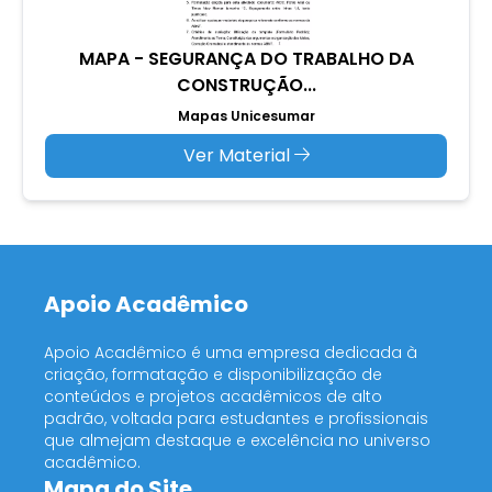
MAPA - SEGURANÇA DO TRABALHO DA
CONSTRUÇÃO...
Mapas Unicesumar
Ver Material
Apoio Acadêmico
Apoio Acadêmico é uma empresa dedicada à
criação, formatação e disponibilização de
conteúdos e projetos acadêmicos de alto
padrão, voltada para estudantes e profissionais
que almejam destaque e excelência no universo
acadêmico.
Mapa do Site