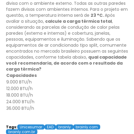
divisa com o ambiente externo. Todas as outras paredes
fazem divisas com ambientes internos.
Para o projeto em
questão, a temperatura interna será de
23 °C.
Após
avaliar a situação,
calcule a carga térmica total
,
considerando as parcelas de
condução de calor pelas
paredes (externa e internas) e cobertura, janelas,
pessoas, equipamentos e iluminação.
Sabendo que os
equipamentos de ar condicionado tipo split, comumente
encontrados no mercado brasileiro possuem as seguintes
capacidades, conforme tabela abaixo,
qual capacidade
você recomendaria, de acordo com o resultado da
carga térmica?
Capacidades
9.000 BTU/h
12.000 BTU/h
18.000 BTU/h
24.000 BTU/h
36.000 BTU/h
Tags:
Unicesumar
EAD
brainly
brainly.com
brainly.com.br