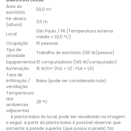
Área do
50,0 m²
escritório
Pé-direito
3,0 m
(altura)
São Paulo / PR
(Temperatura externa
Local
média = 32,0 °C)
Ocupação
10 pessoas
Tipo de
Trabalho de escritório
(130 W/pessoa)
atividade
Equipamentos
10 computadores
(145 W/computador)
Iluminação
15 W/m²
(F
UL
= 1,0 ; F
SA
= 1,0)
Taxa de
infiltração /
Baixa (pode ser considerada nula)
ventilação
Temperatura
dos
28 °C
ambientes
adjacentes
A planta baixa do local, pode ser visualizado na imagem
a seguir:
A partir da planta baixa é possível observar que
somente a parede superior (que possui a janela) faz