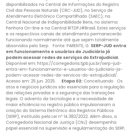
disponibilizados na Central de Informações do Registro
Civil das Pessoas Naturais (CRC-JUD), no Serviço de
Atendimento Eletrônico Compartilhado (SAEC), na
Central Nacional de Indisponibilidade Bens, no sistema
Penhora On-line e na Central IRTDPJ#Brasil. Estes serviços
e os respectivos canais de atendimento permanecerão
funcionando normalmente até que sejam totalmente
absorvidos pelo Serp.
Fonte: PARENTE, G.
SERP-JUD entra
em funcionamento e usuários do Judiciário já
podem acessar redes de serviços do Extrajudicial.
Disponível em: https://corregedoria.tjpb.jus.br/serp-jud-
entra-em-funcionamento-e-usuarios-do-judiciario-ja-
podem-acessar-redes-de-servicos-do-extrajudicial/.
Acesso em: 25 jun. 2025.
Etapa 02:
Conceituando
Os
atos e negócios jurídicos são essenciais para a regulação
das relações privadas e a segurança das transações
legais. O advento da tecnologia e a necessidade de
maior eficiência no registro público impulsionaram a
criação do Sistema Eletrônico dos Registros Públicos
(SERP), instituído pela Lei nº 14.382/2022.
Além disso, a
Corregedoria Nacional de Justiça (CNJ) desempenha
papel essencial na supervisão e regulamentação do SERP,