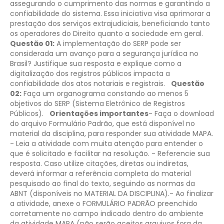
assegurando o cumprimento das normas e garantindo a
confiabilidade do sistema. Essa iniciativa visa aprimorar a
prestação dos serviços extrajudiciais, beneficiando tanto
os operadores do Direito quanto a sociedade em geral.
Questão 01:
A implementação do SERP pode ser
considerada um avanço para a segurança jurídica no
Brasil? Justifique sua resposta e explique como a
digitalização dos registros públicos impacta a
confiabilidade dos atos notariais e registrais.
Questão
02:
Faça um organograma constando ao menos 5
objetivos do SERP (Sistema Eletrônico de Registros
Públicos).
Orientações importantes
​- Faça o download
do arquivo Formulário Padrão, que está disponível no
material da disciplina, para responder sua atividade MAPA.
- Leia a atividade com muita atenção para entender o
que é solicitado e facilitar na resolução.
- Referencie sua
resposta. Caso utilize citações, diretas ou indiretas,
deverá informar a referência completa do material
pesquisado ao final do texto, seguindo as normas da
ABNT (disponíveis no MATERIAL DA DISCIPLINA).
​- Ao finalizar
a atividade, anexe o FORMULÁRIO PADRÃO preenchido
corretamente no campo indicado dentro do ambiente
da atividade MAPA (não serão aceitos arquivos fora da