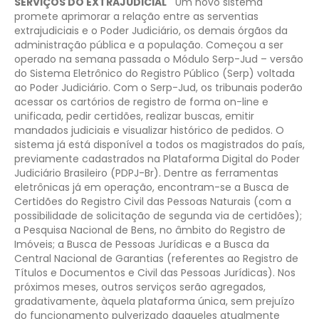
SERVIÇOS DO EXTRAJUDICIAL
Um novo sistema
promete aprimorar a relação entre as serventias
extrajudiciais e o Poder Judiciário, os demais órgãos da
administração pública e a população. Começou a ser
operado na semana passada o Módulo Serp-Jud – versão
do Sistema Eletrônico do Registro Público (Serp) voltada
ao Poder Judiciário. Com o Serp-Jud, os tribunais poderão
acessar os cartórios de registro de forma on-line e
unificada, pedir certidões, realizar buscas, emitir
mandados judiciais e visualizar histórico de pedidos.
O
sistema já está disponível a todos os magistrados do país,
previamente cadastrados na Plataforma Digital do Poder
Judiciário Brasileiro (PDPJ-Br).
Dentre as ferramentas
eletrônicas já em operação, encontram-se a Busca de
Certidões do Registro Civil das Pessoas Naturais (com a
possibilidade de solicitação de segunda via de certidões);
a Pesquisa Nacional de Bens, no âmbito do Registro de
Imóveis; a Busca de Pessoas Jurídicas e a Busca da
Central Nacional de Garantias (referentes ao Registro de
Títulos e Documentos e Civil das Pessoas Jurídicas).
Nos
próximos meses, outros serviços serão agregados,
gradativamente, àquela plataforma única, sem prejuízo
do funcionamento pulverizado daqueles atualmente