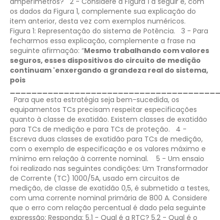
amperímetros?
2 - Considere a Figura 1 a seguir e, com
os dados da Figura 1, complemente sua explicação do
item anterior, desta vez com exemplos numéricos.
Figura 1: Representação do sistema de Potência.
3 - Para
fecharmos essa explicação, complemente a frase na
seguinte afirmação: “
Mesmo trabalhando com valores
seguros, esses dispositivos do circuito de medição
continuam 'enxergando a grandeza real do sistema,
pois
______________________________________
Para que esta estratégia seja bem-sucedida, os
equipamentos TCs precisam respeitar especificações
quanto à classe de exatidão. Existem classes de exatidão
para TCs de medição e para TCs de proteção.
4 -
Escreva duas classes de exatidão para TCs de medição,
com o exemplo de especificação e os valores máximo e
mínimo em relação à corrente nominal.
5 - Um ensaio
foi realizado nas seguintes condições:
Um Transformador
de Corrente (TC) 1000/5A, usado em circuitos de
medição, de classe de exatidão 0,5, é submetido a testes,
com uma corrente nominal primária de 800 A.
Considere
que o erro com relação percentual é dado pela seguinte
expressão:
Responda:
5.1 - Qual é a RTC?
5.2 - Qual é o