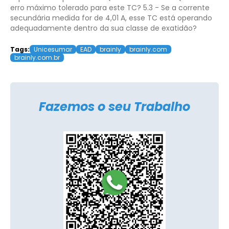
erro máximo tolerado para este TC?
5.3 - Se a corrente
secundária medida for de 4,01 A, esse TC está operando
adequadamente dentro da sua classe de exatidão?
Tags:
Unicesumar
EAD
brainly
brainly.com
brainly.com.br
Fazemos o seu Trabalho