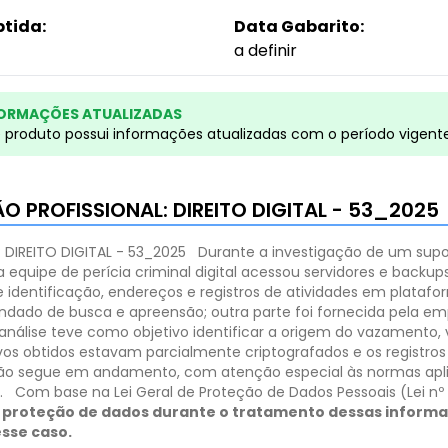
btida:
Data Gabarito:
a definir
ORMAÇÕES ATUALIZADAS
e produto possui informações atualizadas com o período vigent
SÃO PROFISSIONAL: DIREITO DIGITAL - 53_2025
 DIREITO DIGITAL - 53_2025
Durante a investigação de um su
 a equipe de perícia criminal digital acessou servidores e back
entificação, endereços e registros de atividades em plataform
ndado de busca e apreensão; outra parte foi fornecida pela 
análise teve como objetivo identificar a origem do vazamento, 
quivos obtidos estavam parcialmente criptografados e os regist
igação segue em andamento, com atenção especial às normas apl
.
Com base na Lei Geral de Proteção de Dados Pessoais (Lei nº 
da proteção de dados durante o tratamento dessas informa
sse caso.