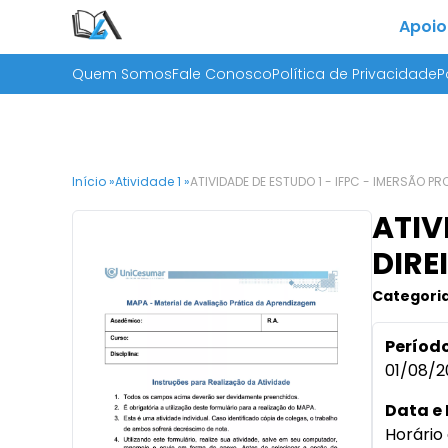
Apoio
Quem Somos
Fale Conosco
Política de Privacidade
P
Início »
Atividade 1 »
ATIVIDADE DE ESTUDO 1 - IFPC - IMERSÃO PR
ATIV
DIRE
Categoria
Período
01/08/2
Data e 
Horário 