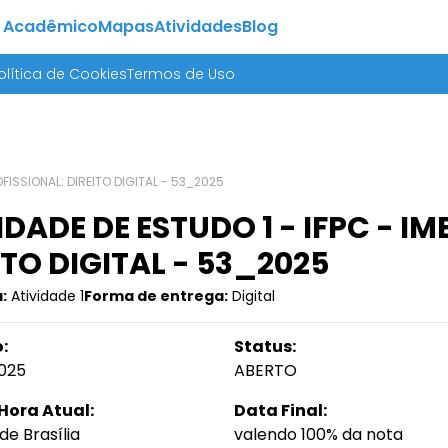
 Acadêmico
Mapas
Atividades
Blog
olítica de Cookies
Termos de Uso
OFISSIONAL: DIREITO DIGITAL - 53_2025
IDADE DE ESTUDO 1 - IFPC - I
ITO DIGITAL - 53_2025
:
Atividade 1
Forma de entrega:
Digital
:
Status:
025
ABERTO
Hora Atual:
Data Final:
de Brasília
valendo 100% da nota