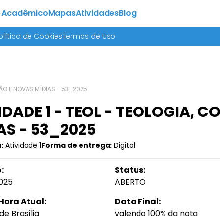
 Acadêmico
Mapas
Atividades
Blog
olítica de Cookies
Termos de Uso
ÇÃO E NOVAS MÍDIAS - 53_2025
IDADE 1 - TEOL - TEOLOGIA,
AS - 53_2025
:
Atividade 1
Forma de entrega:
Digital
:
Status:
025
ABERTO
Hora Atual:
Data Final:
de Brasília
valendo 100% da nota