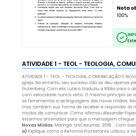
Nota o
100%
INF
Est
ATIVIDADE 1 - TEOL - TEOLOGIA, CO
ATIVIDADE 1 - TEOL - TEOLOGIA, COMUNICAÇÃO E NOVA
Igreja. No entanto, seu sucesso não se deu apenas p
Gutenberg. Com ela, Lutero traduziu a Bíblia para o
com velocidade nunca vista. O mesmo princípio se ap
as ferramentas e as linguagens das novas mídias. Re
mas também sua forma de receber e responder às mens
modos de comunicar. Como afirmou Alexander Fajard
estarmos antenados para que a mensagem chegue ao r
Novas Mídias.
Maringá: UniCesumar, 2018.
Com base 
a)
Explique como a Reforma Protestante utilizou a t