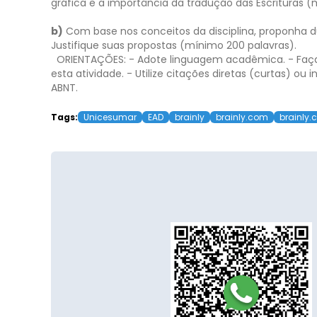
gráfica e a importância da tradução das Escrituras (
b)
Com base nos conceitos da disciplina, proponha du
Justifique suas propostas (mínimo 200 palavras).
ORIENTAÇÕES:
- Adote linguagem acadêmica.
- Faç
esta atividade.
- Utilize citações diretas (curtas) o
ABNT.
Tags:
Unicesumar
EAD
brainly
brainly.com
brainly.