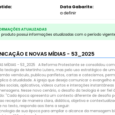
btida:
Data Gabarito:
a definir
ORMAÇÕES ATUALIZADAS
e produto possui informações atualizadas com o período vigent
MUNICAÇÃO E NOVAS MÍDIAS - 53_2025
S MÍDIAS - 53_2025
A Reforma Protestante se consolidou com
ela teologia de Martinho Lutero, mas pelo uso estratégico de u
 alemão vernáculo, publicou panfletos, cartas e catecismos, p
lica à atualidade. A igreja que deseja comunicar o evangelho 
des sociais, aplicativos, vídeos curtos e interações instant
agens. Nesse novo cenário, o desafio da teologia é ser fiel 
o: "Cada época apresenta um contexto diferente de desafio p
eceptor de maneira clara, didática, objetiva e contextualiza
no texto, responda aos itens a seguir:
ecnologia de sua época para ampliar o alcance da mensagem bíb