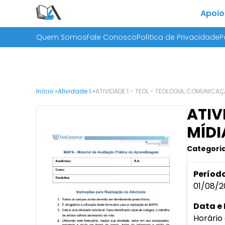
Apoio
Quem Somos
Fale Conosco
Política de Privacidade
P
Início »
Atividade 1 »
ATIVIDADE 1 - TEOL - TEOLOGIA, COMUNICA
ATIV
MÍDI
Categoria
Período
01/08/2
Data e 
Horário 