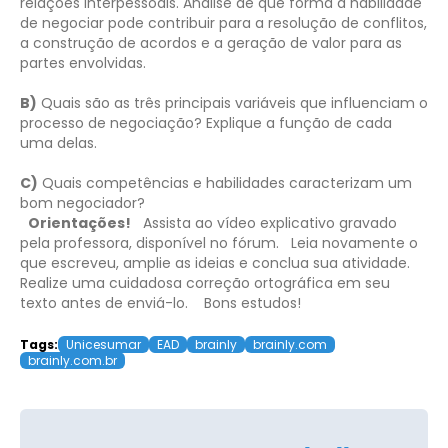
relações interpessoais. Analise de que forma a habilidade
de negociar pode contribuir para a resolução de conflitos,
a construção de acordos e a geração de valor para as
partes envolvidas.
B)
Quais são as três principais variáveis que influenciam o
processo de negociação? Explique a função de cada
uma delas.
C)
Quais competências e habilidades caracterizam um
bom negociador?
Orientações!
Assista ao vídeo explicativo gravado
pela professora, disponível no fórum.
Leia novamente o
que escreveu, amplie as ideias e conclua sua atividade.
Realize uma cuidadosa correção ortográfica em seu
texto antes de enviá-lo.
Bons estudos!
Tags:
Unicesumar
EAD
brainly
brainly.com
brainly.com.br