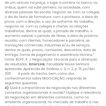
de um veículo; na praça, o lugar à sombra no banco; no
ônibus, quem vai subir primeiro; na sociedade, com
diversas pessoas. Na escola, negocia-se: com os colegas,
o dia da festa de formatura; com o professor, a data da
prova; com a direção, o uso do uniforme. No trabalho,
negocia-se: com os colegas e chefes, as relações
trabalhistas, dentre as quais, a jornada de trabalho, o
aumento salarial, o período de férias, a data da próxima
reunião; com clientes, fornecedores e parceiros, as
transações comerciais, industriais e/ou de serviços,
dentre as quais, prazos, comissões, descontos, data de
entrega, forma de pagamento e assistência técnica.”
Fonte:
BOFF, R. J. Negociação: técnicas para a obtenção
de resultados.
InterLink
, Faculdade Nossa Senhora
Aparecida, Aparecida de Goiânia, v. 2, n. 2, p. 111, jul./dez.
2011.
A partir do trecho, bem como dos
conhecimentos sobre NEGOCIAÇÃO, responda às
seguintes questões:
A)
Qual é a importância da negociação nos diferentes
contextos organizacionais e sociais? Explique a relevância
da negociação em diferentes contextos, como no
ambiente organizacional, no mercado de trabalho e nas