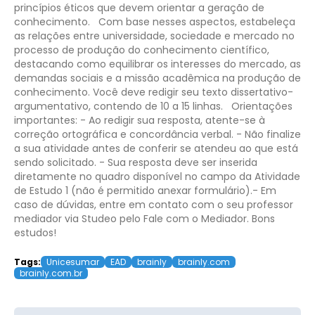
princípios éticos que devem orientar a geração de
conhecimento.
Com base nesses aspectos, estabeleça
as relações entre universidade, sociedade e mercado no
processo de produção do conhecimento científico,
destacando como equilibrar os interesses do mercado, as
demandas sociais e a missão acadêmica na produção de
conhecimento. Você deve redigir seu texto dissertativo-
argumentativo, contendo de 10 a 15 linhas.
Orientações
importantes:
- Ao redigir sua resposta, atente-se à
correção ortográfica e concordância verbal.
- Não finalize
a sua atividade antes de conferir se atendeu ao que está
sendo solicitado.
- Sua resposta deve ser inserida
diretamente no quadro disponível no campo da Atividade
de Estudo 1 (não é permitido anexar formulário).​​
​- Em
caso de dúvidas, entre em contato com o seu professor
mediador via Studeo pelo Fale com o Mediador.
Bons
estudos!​
Tags:
Unicesumar
EAD
brainly
brainly.com
brainly.com.br