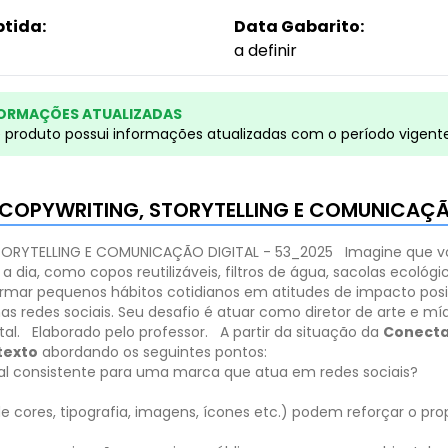
btida:
Data Gabarito:
a definir
ORMAÇÕES ATUALIZADAS
e produto possui informações atualizadas com o período vigent
L: COPYWRITING, STORYTELLING E COMUNICAÇÃ
STORYTELLING E COMUNICAÇÃO DIGITAL - 53_2025
Imagine que v
a dia, como copos reutilizáveis, filtros de água, sacolas ecológ
formar pequenos hábitos cotidianos em atitudes de impacto posit
 redes sociais. Seu desafio é atuar como diretor de arte e mídi
al.
Elaborado pelo professor.
A partir da situação da
Conect
texto
abordando os seguintes pontos:
ual consistente para uma marca que atua em redes sociais?
 cores, tipografia, imagens, ícones etc.) podem reforçar o pr