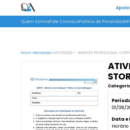
Apoio
Quem Somos
Fale Conosco
Política de Privacidade
P
Início »
Atividade 1 »
ATIVIDADE 1 - IMERSÃO PROFISSIONAL: COP
ATIV
STOR
Categoria
Período
01/08/2
Data e 
Horário 