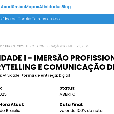
 Acadêmico
Mapas
Atividades
Blog
olítica de Cookies
Termos de Uso
YWRITING, STORYTELLING E COMUNICAÇÃO DIGITAL - 53_2025
IDADE 1 - IMERSÃO PROFISSI
YTELLING E COMUNICAÇÃO DI
:
Atividade 1
Forma de entrega:
Digital
:
Status:
025
ABERTO
Hora Atual:
Data Final:
de Brasília
valendo 100% da nota