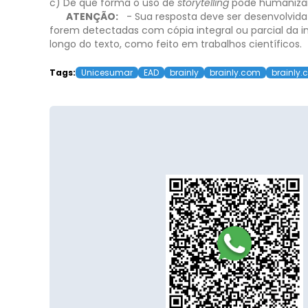
c) De que forma o uso de
storytelling
pode humanizar
ATENÇÃO:
- Sua resposta deve ser desenvolvida
forem detectadas com cópia integral ou parcial da in
longo do texto, como feito em trabalhos científicos.
Tags:
Unicesumar
EAD
brainly
brainly.com
brainly.