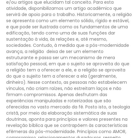
e/ou artigos que elucidam tal conceito. Para esta
atividade, disponibilizamos um artigo acadêmico que
servirá de apoio para o trabalho.
Historicamente, a religião
se apresenta como um elemento sólido, rígido e estável,
e que pode ser ilustrada como os fundamentos de uma
edificação, tendo como uma de suas funções dar
sustentação à vida, às relações e, até mesmo,
sociedades. Contudo, à medida que a pós-modernidade
avança, a religião deixa de ser um elemento
estruturante e passa ser um mecanismo de mera
satisfação pessoal, em que o sujeito se aproveita do que
a religião tem a oferecer a ele, e a religião se aproveita
do que o sujeito tem a oferecer a ela (geralmente,
dinheiro). Nesse contexto, as pessoas não estabelecem
vínculos, não criam raízes, não estreitam laços e não
firmam compromissos. Apenas desfrutam das
experiências manipuladas e roteirizadas que são
oferecidas no vasto mercado da fé.
Posto isto, a teologia
cristã, por meio da elaboração sistemática de suas
doutrinas, aponta para princípios e valores presentes na
revelação bíblica que se contrapõem às características
efêmeras da pós-modernidade. Princípios como AMOR,
compromisso, relacionamentos duradouros, respeito,