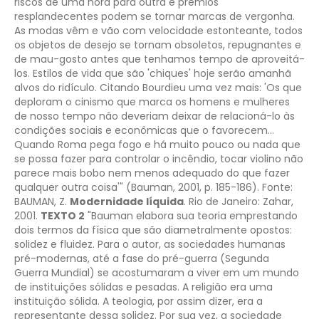
riscos de uma hora para outra e prêmios
resplandecentes podem se tornar marcas de vergonha.
As modas vêm e vão com velocidade estonteante, todos
os objetos de desejo se tornam obsoletos, repugnantes e
de mau-gosto antes que tenhamos tempo de aproveitá-
los. Estilos de vida que são 'chiques' hoje serão amanhã
alvos do ridículo. Citando Bourdieu uma vez mais: 'Os que
deploram o cinismo que marca os homens e mulheres
de nosso tempo não deveriam deixar de relacioná-lo às
condições sociais e econômicas que o favorecem...
Quando Roma pega fogo e há muito pouco ou nada que
se possa fazer para controlar o incêndio, tocar violino não
parece mais bobo nem menos adequado do que fazer
qualquer outra coisa'" (Bauman, 2001, p. 185-186).
Fonte:
BAUMAN, Z.
Modernidade líquida
.
Rio de Janeiro: Zahar,
2001.
TEXTO 2
"Bauman elabora sua teoria emprestando
dois termos da física que são diametralmente opostos:
solidez e fluidez. Para o autor, as sociedades humanas
pré-modernas, até a fase do pré-guerra (Segunda
Guerra Mundial) se acostumaram a viver em um mundo
de instituições sólidas e pesadas. A religião era uma
instituição sólida. A teologia, por assim dizer, era a
representante dessa solidez. Por sua vez, a sociedade