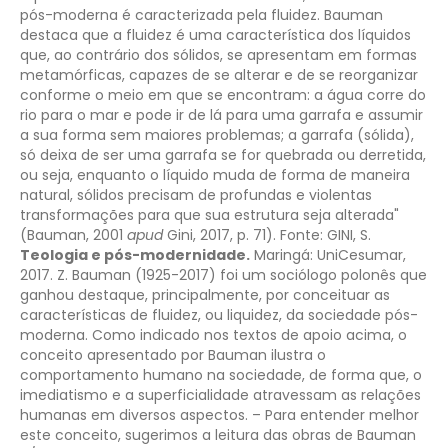
pós-moderna é caracterizada pela fluidez. Bauman
destaca que a fluidez é uma característica dos líquidos
que, ao contrário dos sólidos, se apresentam em formas
metamórficas, capazes de se alterar e de se reorganizar
conforme o meio em que se encontram: a água corre do
rio para o mar e pode ir de lá para uma garrafa e assumir
a sua forma sem maiores problemas; a garrafa (sólida),
só deixa de ser uma garrafa se for quebrada ou derretida,
ou seja, enquanto o líquido muda de forma de maneira
natural, sólidos precisam de profundas e violentas
transformações para que sua estrutura seja alterada"
(Bauman, 2001
apud
Gini, 2017, p. 71).
Fonte: GINI, S.
Teologia e pós-modernidade.
Maringá: UniCesumar,
2017.
Z. Bauman (1925-2017) foi um sociólogo polonês que
ganhou destaque, principalmente, por conceituar as
características de fluidez, ou liquidez, da sociedade pós-
moderna. Como indicado nos textos de apoio acima, o
conceito apresentado por Bauman ilustra o
comportamento humano na sociedade, de forma que, o
imediatismo e a superficialidade atravessam as relações
humanas em diversos aspectos. – Para entender melhor
este conceito, sugerimos a leitura das obras de Bauman