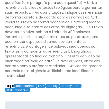
questões (um parágrafo para cada questão).
- Utiliza
referências bíblicas e textos teológicos para argumentar
suas respostas.
- Ao usar citações, indique as referências
de forma correta e de acordo com as normas da ABNT.
-
Redija seu texto de forma acadêmica. Utilize linguagem
adequada e se atente aos erros de digitação.
- Seu texto
deve ser objetivo, pois há o limite de 400 palavras.
Portanto, priorize citações indiretas ou paráfrases para
economizar espaço, indicando devidamente as
referências. A contagem de palavras será apenas do
texto, sem considerar as referências bibliográficas
apresentadas ao final do trabalho.
- Assista ao vídeo de
orientação na "Sala do café". Se tiver dúvidas, entre em
contato com o professor mediador.
- Atividades geradas
por meio de Inteligência Artificial serão identificadas e
invalidadas!
Tags:
Unicesumar
EAD
brainly
brainly.com
brainly.com.br