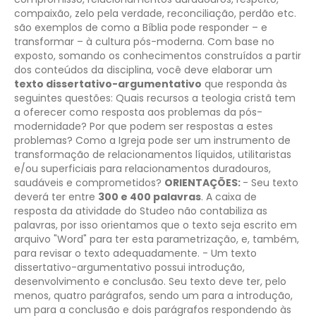
compaixão, zelo pela verdade, reconciliação, perdão etc.
são exemplos de como a Bíblia pode responder – e
transformar – à cultura pós-moderna.
Com base no
exposto, somando os conhecimentos construídos a partir
dos conteúdos da disciplina, você deve elaborar um
texto dissertativo-argumentativo
que responda às
seguintes questões:
Quais recursos a teologia cristã tem
a oferecer como resposta aos problemas da pós-
modernidade? Por que podem ser respostas a estes
problemas?
Como a Igreja pode ser um instrumento de
transformação de relacionamentos líquidos, utilitaristas
e/ou superficiais para relacionamentos duradouros,
saudáveis e comprometidos?
ORIENTAÇÕES:
- Seu texto
deverá ter entre
300 e 400 palavras
. A caixa de
resposta da atividade do Studeo não contabiliza as
palavras, por isso orientamos que o texto seja escrito em
arquivo "Word" para ter esta parametrização, e, também,
para revisar o texto adequadamente.
- Um texto
dissertativo-argumentativo possui introdução,
desenvolvimento e conclusão. Seu texto deve ter, pelo
menos, quatro parágrafos, sendo um para a introdução,
um para a conclusão e dois parágrafos respondendo às