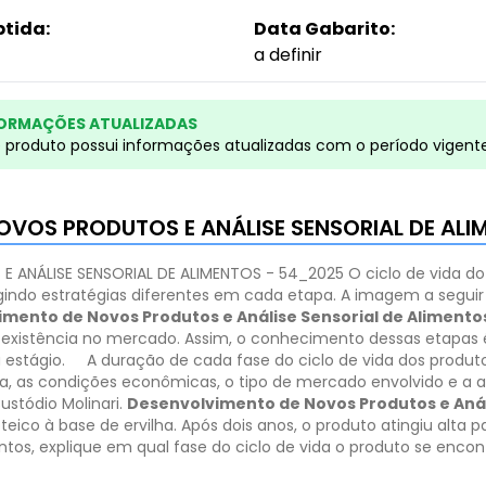
btida:
Data Gabarito:
a definir
ORMAÇÕES ATUALIZADAS
e produto possui informações atualizadas com o período vigent
NOVOS PRODUTOS E ANÁLISE SENSORIAL DE AL
E ANÁLISE SENSORIAL DE ALIMENTOS - 54_2025
O ciclo de vida d
indo estratégias diferentes em cada etapa. A imagem a seguir e
mento de Novos Produtos e Análise Sensorial de Alimento
a existência no mercado. Assim, o conhecimento dessas etapas 
 estágio.
A duração de cada fase do ciclo de vida dos produt
da, as condições econômicas, o tipo de mercado envolvido e a a
Custódio Molinari.
Desenvolvimento de Novos Produtos e Anál
teico à base de ervilha. Após dois anos, o produto atingiu alta
os, explique em qual fase do ciclo de vida o produto se encon