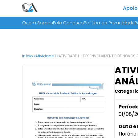
Apoio
Quem Somos
Fale Conosco
Política de Privacidade
P
Início »
Atividade 1 »
ATIVIDADE 1 - DESENVOLVIMENTO DE NOVOS 
ATIV
ANÁL
Categoria
Período
01/08/2
Data e 
Horário 