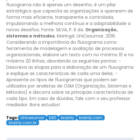
fluxograma não é apenas um desenho; é um pilar
estratégico que capacita as organizações a operarem de
forma mais eficiente, transparente e controlada,
impulsionando a melhoria contínua e a adaptabilidade a
novos desafios.
Fonte: SILVA, P. R da.
Organização,
sistemas e métodos
. Maringá: UniCesumar, 2016.
Considerando a importância do fluxograma como
ferramenta de modelagem e avaliação de processos
organizacionais, elabore um texto com no mínimo 10 e no
máximo 20 linhas, abordando os seguintes pontos:
-
Descreva as etapas para a elaboração de um fluxograma
e explique as características de cada uma delas.
-
Apresente os tipos de fluxogramas que podem ser
utilizados por analistas de OSM (Organização, Sistemas e
Métodos) e discorra sobre as principais características de
cada tipo.
Em caso de dúvidas, fale com o seu professor
mediador.
Bons estudos!
Tags:
Unicesumar
EAD
brainly
brainly.com
brainly.com.br