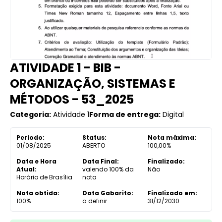
ATIVIDADE 1 - BIB -
ORGANIZAÇÃO, SISTEMAS E
MÉTODOS - 53_2025​​
Categoria:
Atividade 1
Forma de entrega:
Digital
Período:
Status:
Nota máxima:
01/08/2025
ABERTO
100,00%
Data e Hora
Data Final:
Finalizado:
Atual:
valendo 100% da
Não
Horário de Brasília
nota
Nota obtida:
Data Gabarito:
Finalizado em:
100%
a definir
31/12/2030