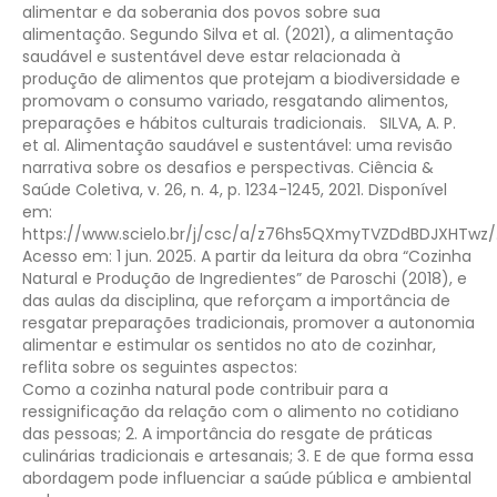
alimentar e da soberania dos povos sobre sua
alimentação. Segundo Silva et al. (2021), a alimentação
saudável e sustentável deve estar relacionada à
produção de alimentos que protejam a biodiversidade e
promovam o consumo variado, resgatando alimentos,
preparações e hábitos culturais tradicionais.
SILVA, A. P.
et al. Alimentação saudável e sustentável: uma revisão
narrativa sobre os desafios e perspectivas. Ciência &
Saúde Coletiva, v. 26, n. 4, p. 1234-1245, 2021. Disponível
em:
https://www.scielo.br/j/csc/a/z76hs5QXmyTVZDdBDJXHTwz/
Acesso em: 1 jun. 2025.
A partir da leitura da obra “Cozinha
Natural e Produção de Ingredientes” de Paroschi (2018), e
das aulas da disciplina, que reforçam a importância de
resgatar preparações tradicionais, promover a autonomia
alimentar e estimular os sentidos no ato de cozinhar,
reflita sobre os seguintes aspectos:
Como a cozinha natural pode contribuir para a
ressignificação da relação com o alimento no cotidiano
das pessoas;
2. A importância do resgate de práticas
culinárias tradicionais e artesanais;
3. E de que forma essa
abordagem pode influenciar a saúde pública e ambiental