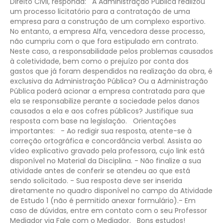
Direito Civil, responda:
A Administração Pública realizou
um processo licitatório para a contratação de uma
empresa para a construção de um complexo esportivo.
No entanto, a empresa Alfa, vencedora desse processo,
não cumpriu com o que fora estipulado em contrato.
Neste caso, a responsabilidade pelos problemas causados
à coletividade, bem como o prejuízo por conta dos
gastos que já foram despendidos na realização da obra, é
exclusiva da Administração Pública? Ou a Administração
Pública poderá acionar a empresa contratada para que
ela se responsabilize perante a sociedade pelos danos
causados a ela e aos cofres públicos? Justifique sua
resposta com base na legislação.
Orientações
importantes:
- Ao redigir sua resposta, atente-se à
correção ortográfica e concordância verbal.
Assista ao
vídeo explicativo gravado pela professora, cujo link está
disponível no Material da Disciplina.
- Não finalize a sua
atividade antes de conferir se atendeu ao que está
sendo solicitado.
- Sua resposta deve ser inserida
diretamente no quadro disponível no campo da Atividade
de Estudo 1 (não é permitido anexar formulário).​​
- Em
caso de dúvidas, entre em contato com o seu Professor
Mediador via Fale com o Mediador.
Bons estudos!