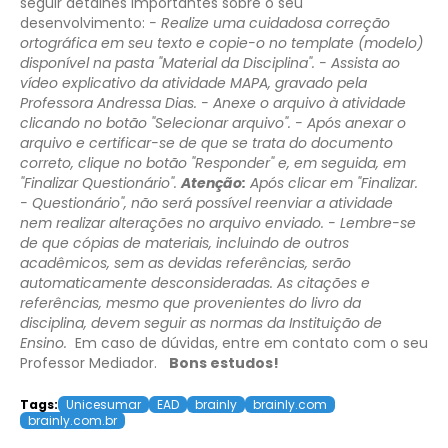
seguir detalhes importantes sobre o seu
desenvolvimento:
- Realize uma cuidadosa correção
ortográfica em seu texto e copie-o no template (modelo)
disponível na pasta "Material da Disciplina".
- Assista ao
vídeo explicativo da atividade MAPA, gravado pela
Professora Andressa Dias.
- Anexe o arquivo à atividade
clicando no botão "Selecionar arquivo".
- Após anexar o
arquivo e certificar-se de que se trata do documento
correto, clique no botão "Responder" e, em seguida, em
"Finalizar Questionário".
Atenção:
Após clicar em "Finalizar.
- Questionário", não será possível reenviar a atividade
nem realizar alterações no arquivo enviado
.
- Lembre-se
de que cópias de materiais, incluindo de outros
acadêmicos, sem as devidas referências, serão
automaticamente desconsideradas. As citações e
referências, mesmo que provenientes do livro da
disciplina, devem seguir as normas da Instituição de
Ensino.
Em caso de dúvidas, entre em contato com o seu
Professor Mediador.
Bons estudos!
Tags:
Unicesumar
EAD
brainly
brainly.com
brainly.com.br