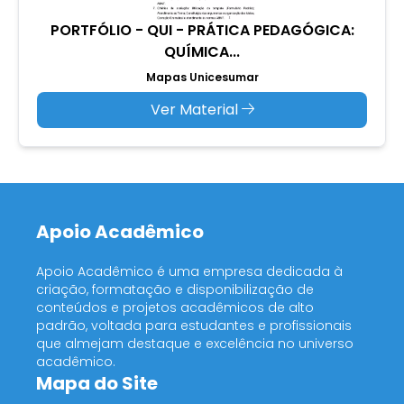
PORTFÓLIO - QUI - PRÁTICA PEDAGÓGICA:
QUÍMICA...
Mapas Unicesumar
Ver Material
Apoio Acadêmico
Apoio Acadêmico é uma empresa dedicada à
criação, formatação e disponibilização de
conteúdos e projetos acadêmicos de alto
padrão, voltada para estudantes e profissionais
que almejam destaque e excelência no universo
acadêmico.
Mapa do Site