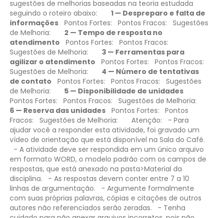
sugestões de melhorias baseadas na teoria estudada
seguindo o roteiro abaixo:
1 — Despreparo e falta de
informações
Pontos Fortes:
Pontos Fracos:
Sugestões
de Melhoria:
2 — Tempo de resposta no
atendimento
Pontos Fortes:
Pontos Fracos:
Sugestões de Melhoria:
3 — Ferramentas para
agilizar o atendimento
Pontos Fortes:
Pontos Fracos:
Sugestões de Melhoria:
4 — Número de tentativas
de contato
Pontos Fortes:
Pontos Fracos:
Sugestões
de Melhoria:
5 — Disponibilidade de unidades
Pontos Fortes:
Pontos Fracos:
Sugestões de Melhoria:
6 — Reserva das unidades
Pontos Fortes:
Pontos
Fracos:
Sugestões de Melhoria:
Atenção:
- Para
ajudar você a responder esta atividade, foi gravado um
vídeo de orientação que está disponível na Sala do Café.
- A atividade deve ser respondida em um único arquivo
em formato WORD, o modelo padrão com os campos de
respostas, que está anexado na pasta>Material da
disciplina.
- As respostas devem conter entre 7 a 10
linhas de argumentação.
- Argumente formalmente
com suas próprias palavras, cópias e citações de outros
autores não referenciados serão zeradas.
- Tenha
cuidado para não anexar arquivos incorretos, pois não