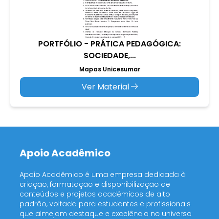
PORTFÓLIO - PRÁTICA PEDAGÓGICA:
SOCIEDADE,...
Mapas Unicesumar
Ver Material
Apoio Acadêmico
Apoio Acadêmico é uma empresa dedicada à
criação, formatação e disponibilização de
conteúdos e projetos acadêmicos de alto
padrão, voltada para estudantes e profissionais
que almejam destaque e excelência no universo