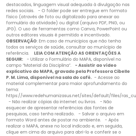
destacados, linguagem visual adequada à divulgação nas
redes sociais.
- O folder pode ser entregue em formato
físico (através de foto ou digitalizado para anexar ao
formulário da atividade) ou digital (arquivo PDF, PNG, ou
JPG). O uso de ferramentas como Canva, PowerPoint ou
outros editores visuais é permitido e incentivado.
OBSERVAÇÃO
: Em caso de municipios que não tenha
todos os serviços de saúde, consultar ao munícipio de
referência.
LEIA COM ATENÇÃO AS ORIENTAÇÕES A
SEGUIR:
- Utilizar o Formulário do MAPA, disponível no
campo “Material da Disciplina”.
- Assistir ao vídeo
explicativo do MAPA, gravado pela Professora Cibelle
P. M. Lima, disponível na sala do café.
​- Acesse ao
material complementar para maior aprofundamento do
tema:
https://www.redehumanizasus.net/sites/default/files
- Não realizar cópias da internet ou livros.
- Não
esquecer de apresentar referências das fontes de
pesquisas, caso tenha realizado.
- Salvar o arquivo em
formato Word antes de postar no ambiente.
- Após
realizar o MAPA, anexe no local indicado e, em seguida,
clique em cima do arquivo para abri-lo e conferir se o