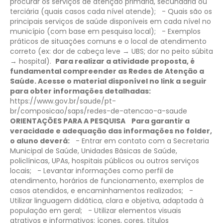
procurar os serviços de atenção primária, secundária ou
terciária (quais casos cada nível atende);
- Quais são os
principais serviços de saúde disponíveis em cada nível no
município (com base em pesquisa local);
- Exemplos
práticos de situações comuns e o local de atendimento
correto (ex: dor de cabeça leve → UBS; dor no peito súbita
→ hospital).
​Para realizar a atividade proposta, é
fundamental compreender as Redes de Atenção a
Saúde. Acesse o material disponível no link a seguir
para obter informações detalhadas:
https://www.gov.br/saude/pt-
br/composicao/saps/redes-de-atencao-a-saude​
ORIENTAÇÕES PARA A PESQUISA
Para garantir a
veracidade e adequação das informações no folder,
o aluno deverá:
- Entrar em contato com a Secretaria
Municipal de Saúde, Unidades Básicas de Saúde,
policlínicas, UPAs, hospitais públicos ou outros serviços
locais;
- Levantar informações como perfil de
atendimento, horários de funcionamento, exemplos de
casos atendidos, e encaminhamentos realizados;
-
Utilizar linguagem didática, clara e objetiva, adaptada à
população em geral;
- Utilizar elementos visuais
atrativos e informativos: ícones, cores, títulos