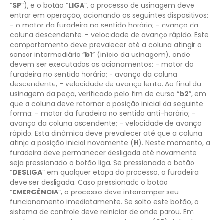
“
SP
”), e o botão “
LIGA
”, o processo de usinagem deve
entrar em operação, acionando os seguintes dispositivos:
- o motor da furadeira no sentido horário;
- avanço da
coluna descendente;
- velocidade de avanço rápido.
Este
comportamento deve prevalecer até a coluna atingir o
sensor intermediário “
b1
” (início da usinagem), onde
devem ser executados os acionamentos:
- motor da
furadeira no sentido horário;
- avanço da coluna
descendente;
- velocidade de avanço lento.
Ao final da
usinagem da peça, verificado pelo fim de curso “
b2
”, em
que a coluna deve retornar a posição inicial da seguinte
forma:
- motor da furadeira no sentido anti-horário;
-
avanço da coluna ascendente;
- velocidade de avanço
rápido.
Esta dinâmica deve prevalecer até que a coluna
atinja a posição inicial novamente (
H
). Neste momento, a
furadeira deve permanecer desligada até novamente
seja pressionado o botão liga.
Se pressionado o botão
“
DESLIGA
” em qualquer etapa do processo, a furadeira
deve ser desligada.
Caso pressionado o botão
“
EMERGÊNCIA
”, o processo deve interromper seu
funcionamento imediatamente. Se solto este botão, o
sistema de controle deve reiniciar de onde parou.
Em