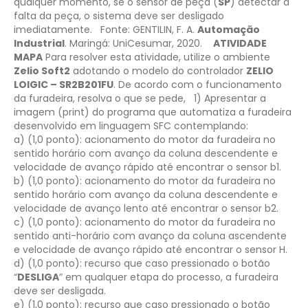
qualquer momento, se o sensor de peça (
SP
) detectar a
falta da peça, o sistema deve ser desligado
imediatamente.
Fonte: GENTILIN, F. A.
Automação
Industrial
. Maringá: UniCesumar, 2020.
ATIVIDADE
MAPA
Para resolver esta atividade, utilize o ambiente
Zelio Soft2
adotando o modelo do controlador
ZELIO
LOIGIC – SR2B201FU
.
De acordo com o funcionamento
da furadeira, resolva o que se pede,
1) Apresentar a
imagem (print) do programa que automatiza a furadeira
desenvolvido em linguagem SFC contemplando:
a) (1,0 ponto): acionamento do motor da furadeira no
sentido horário com avanço da coluna descendente e
velocidade de avanço rápido até encontrar o sensor b1.
b) (1,0 ponto): acionamento do motor da furadeira no
sentido horário com avanço da coluna descendente e
velocidade de avanço lento até encontrar o sensor b2.
c) (1,0 ponto): acionamento do motor da furadeira no
sentido anti-horário com avanço da coluna ascendente
e velocidade de avanço rápido até encontrar o sensor H.
d) (1,0 ponto): recurso que caso pressionado o botão
“
DESLIGA
” em qualquer etapa do processo, a furadeira
deve ser desligada.
e) (1,0 ponto): recurso que caso pressionado o botão