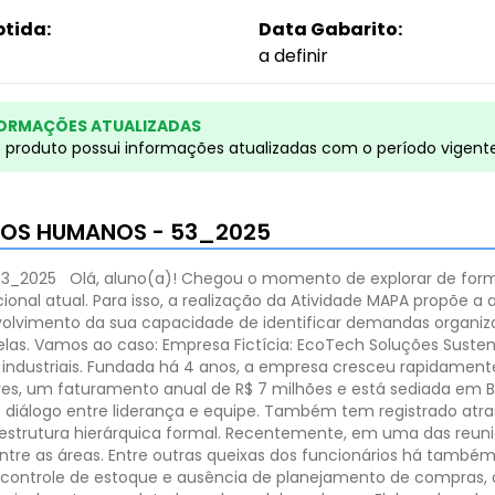
btida:
Data Gabarito:
a definir
ORMAÇÕES ATUALIZADAS
e produto possui informações atualizadas com o período vigent
SOS HUMANOS - 53_2025
53_2025
Olá, aluno(a)!
Chegou o momento de explorar de form
ional atual. Para isso, a realização da Atividade MAPA propõe a
nvolvimento da sua capacidade de identificar demandas organiz
las.
Vamos ao caso:
Empresa Fictícia: EcoTech Soluções Susten
industriais. Fundada há 4 anos, a empresa cresceu rapidamente
es, um faturamento anual de R$ 7 milhões e está sediada em B
e diálogo entre liderança e equipe. Também tem registrado atr
strutura hierárquica formal. Recentemente, em uma das reuniõe
ntre as áreas.
Entre outras queixas dos funcionários há também:
 controle de estoque e ausência de planejamento de compras, 