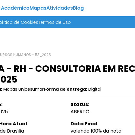
 Acadêmico
Mapas
Atividades
Blog
olítica de Cookies
Termos de Uso
ECURSOS HUMANOS - 53_2025
 - RH - CONSULTORIA EM R
2025
:
Mapas Unicesumar
Forma de entrega:
Digital
:
Status:
025
ABERTO
Hora Atual:
Data Final:
de Brasília
valendo 100% da nota