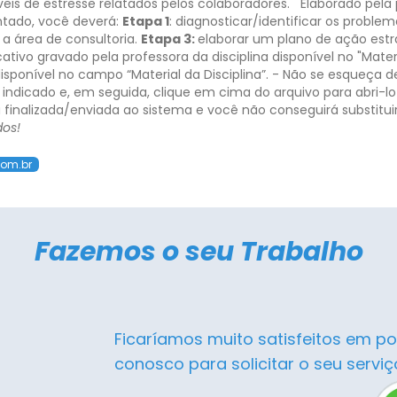
íveis de estresse relatados pelos colaboradores.
Elaborado pela 
tado, você deverá:
Etapa 1
: diagnosticar/identificar os problem
a área de consultoria.
Etapa 3:
elaborar um plano de ação estr
cativo gravado pela professora da disciplina disponível no "Mater
 disponível no campo “Material da Disciplina”.
- Não se esqueça de
al indicado e, em seguida, clique em cima do arquivo para abri-lo
á finalizada/enviada ao sistema e você não conseguirá substituir
dos!
com.br
Fazemos o seu Trabalho
Ficaríamos muito satisfeitos em po
conosco para solicitar o seu serviç