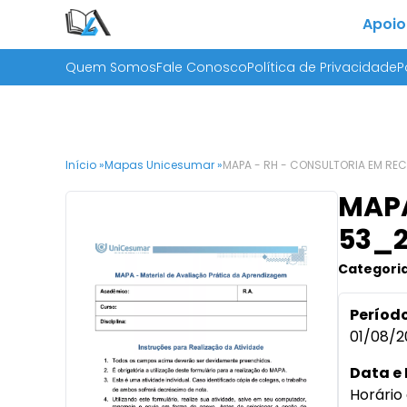
Apoio
Quem Somos
Fale Conosco
Política de Privacidade
P
Início »
Mapas Unicesumar »
MAPA - RH - CONSULTORIA EM R
MAPA
53_
Categoria
Período
01/08/2
Data e 
Horário 