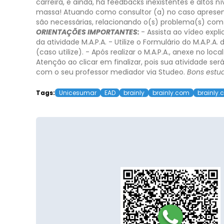
carreira, e ainda, há feedbacks inexistentes e altos n
massa!
Atuando como consultor (a) no caso apresen
são necessárias, relacionando o(s) problema(s) com 
ORIENTAÇÕES IMPORTANTES:
- Assista ao vídeo expli
da atividade M.A.P.A.
- Utilize o Formulário do M.A.P.A.
(caso utilize).
- Após realizar o M.A.P.A., anexe no loc
Atenção ao clicar em finalizar, pois sua atividade ser
com o seu professor mediador via Studeo.
Bons estu
Tags:
Unicesumar
EAD
brainly
brainly.com
brainly.