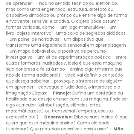
de aprender” — não no sentido técnico ou eletrônico,
mas como uma engenhoca, estrutura, artefato ou
dispositivo simbólico ou prático que ensine algo de forma
envolvente, sensível e criativa. O objeto pode assumir
formas variadas, como: - um jogo manipulável - um
livro-objeto interativo - uma caixa de segredos didáticos
- um painel de narrativas - um dispositivo que
transforme uma experiência sensorial em aprendizagem
- um mapa dobrável ou dispositivo de percurso
investigativo - um kit de experimentação poética - entre
outros formatos inusitados A ideia é que essa máquina: -
seja concreta e feita à mão - ensine algo (mesmo que
não de forma tradicional) - você vai definir o conteúdo
que deseja trabalhar - provoque o interesse de alguém
em aprender - convoque a ludicidade, o improviso e a
imaginação
Etapas:
-
Planeje:
Defina um conteúdo ou
habilidade que deseja ensinar com sua máquina. Pode ser
algo curricular (alfabetização, ciências, artes,
matemática,etc.) ou transversal (empatia, escuta,
expressão etc.). -
Desenvolva:
Esboce suas ideias: O que
quero que essa máquina ensine? Como ela pode
funcionar? Que materiais acessíveis posso usar? -
Mão