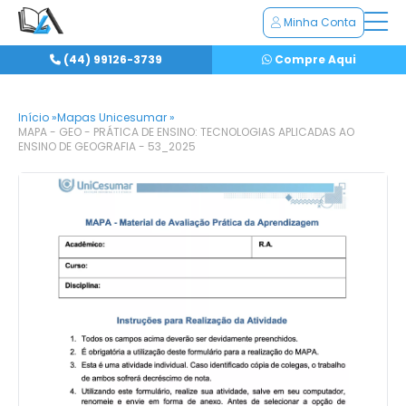
Minha Conta
(44) 99126-3739
Compre Aqui
Início »
Mapas Unicesumar »
MAPA - GEO - PRÁTICA DE ENSINO: TECNOLOGIAS APLICADAS AO
ENSINO DE GEOGRAFIA - 53_2025