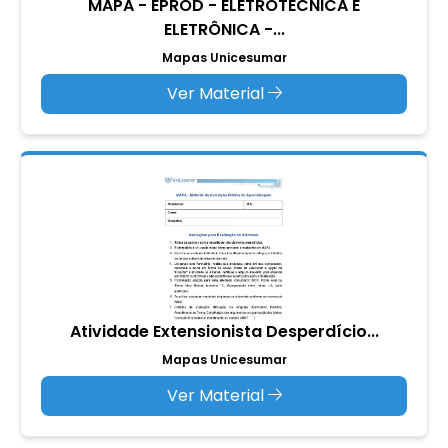
MAPA - EPROD - ELETROTÉCNICA E
ELETRÔNICA -...
Mapas Unicesumar
Ver Material
Atividade Extensionista Desperdício...
Mapas Unicesumar
Ver Material