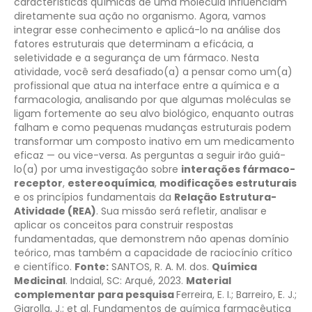
características químicas de uma molécula influenciam
diretamente sua ação no organismo. Agora, vamos
integrar esse conhecimento e aplicá-lo na análise dos
fatores estruturais que determinam a eficácia, a
seletividade e a segurança de um fármaco.
Nesta
atividade, você será desafiado(a) a pensar como um(a)
profissional que atua na interface entre a química e a
farmacologia, analisando por que algumas moléculas se
ligam fortemente ao seu alvo biológico, enquanto outras
falham e como pequenas mudanças estruturais podem
transformar um composto inativo em um medicamento
eficaz — ou vice-versa. As perguntas a seguir irão guiá-
lo(a) por uma investigação sobre
interações fármaco-
receptor
,
estereoquímica
,
modificações estruturais
e os princípios fundamentais da
Relação Estrutura-
Atividade (REA)
. Sua missão será refletir, analisar e
aplicar os conceitos para construir respostas
fundamentadas, que demonstrem não apenas domínio
teórico, mas também a capacidade de raciocínio crítico
e científico.
Fonte:
SANTOS, R. A. M. dos.
Química
Medicinal
. Indaial, SC: Arqué, 2023.
Material
complementar para pesquisa
Ferreira, E. I.; Barreiro, E. J.;
Giarolla, J.; et al. Fundamentos de química farmacêutica