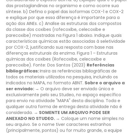
das prostaglandinas no organismo e como ocorre sua
síntese.
b) Defina o papel das isoformas COX-1 e COX-2
e explique por que essa diferença é importante para a
ação dos AINEs.
c) Analise as estruturas dos compostos
da classe dos coxibes (rofecoxibe, celecoxibe e
parecoxibe) mostradas na Figura 1 abaixo. Indique quais
características químicas estão associadas à seletividade
por COX-2, justificando sua resposta com base nas
diferenças estruturais da enzima.
Figura 1 – Estruturas
químicas dos coxibes (Rofecoxibe, celecoxibe e
parecoxibe).
Fonte: Dos Santos (2023)
Referências
bibliográficas:
Insira as referências bibliográficas de
todos os materiais utilizados na pesquisa, incluindo os
indicados no MAPA, no formato ABNT.
Sobre o arquivo a
ser enviado:
→ O arquivo deve ser enviado única e
exclusivamente pelo seu Studeo, no espaço específico
para envio na atividade "MAPA" desta disciplina. Toda e
qualquer outra forma de entrega desta atividade não é
considerada.
→ SOMENTE UM ARQUIVO PODE SER
ANEXADO NO STUDEO.
→ Coloque um nome simples no
seu arquivo. Se o nome tiver caracteres estranhos
(principalmente, pontos) ou for muito grande, a equipe