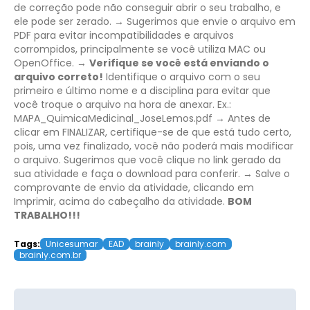
de correção pode não conseguir abrir o seu trabalho, e
ele pode ser zerado.
→ Sugerimos que envie o arquivo em
PDF para evitar incompatibilidades e arquivos
corrompidos, principalmente se você utiliza MAC ou
OpenOffice.
→
Verifique se você está enviando o
arquivo correto!
Identifique o arquivo com o seu
primeiro e último nome e a disciplina para evitar que
você troque o arquivo na hora de anexar. Ex.:
MAPA_QuimicaMedicinal_JoseLemos.pdf
→ Antes de
clicar em FINALIZAR, certifique-se de que está tudo certo,
pois, uma vez finalizado, você não poderá mais modificar
o arquivo. Sugerimos que você clique no link gerado da
sua atividade e faça o download para conferir.
→ Salve o
comprovante de envio da atividade, clicando em
Imprimir, acima do cabeçalho da atividade.
BOM
TRABALHO!!!
Tags:
Unicesumar
EAD
brainly
brainly.com
brainly.com.br