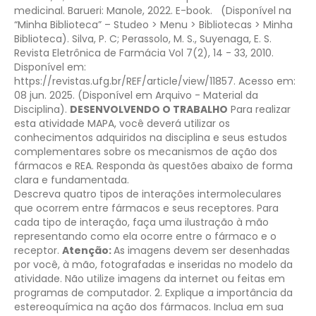
medicinal. Barueri: Manole, 2022. E-book.
(Disponível na
“Minha Biblioteca” – Studeo > Menu > Bibliotecas > Minha
Biblioteca).
Silva, P. C; Perassolo, M. S., Suyenaga, E. S.
Revista Eletrônica de Farmácia Vol 7(2), 14 - 33, 2010.
Disponível em:
https://revistas.ufg.br/REF/article/view/11857. Acesso em:
08 jun. 2025. (Disponível em Arquivo - Material da
Disciplina).
DESENVOLVENDO O TRABALHO
Para realizar
esta atividade MAPA, você deverá utilizar os
conhecimentos adquiridos na disciplina e seus estudos
complementares sobre os mecanismos de ação dos
fármacos e REA. Responda às questões abaixo de forma
clara e fundamentada.
Descreva quatro tipos de interações intermoleculares
que ocorrem entre fármacos e seus receptores. Para
cada tipo de interação, faça uma ilustração à mão
representando como ela ocorre entre o fármaco e o
receptor.
Atenção:
As imagens devem ser desenhadas
por você, à mão, fotografadas e inseridas no modelo da
atividade. Não utilize imagens da internet ou feitas em
programas de computador.
2. Explique a importância da
estereoquímica na ação dos fármacos. Inclua em sua