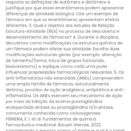
resposta as definições de eutômero e distômero e
justifique por que esses enantiômeros podem apresentar
diferenças de atividade biológica. Cite um exemplo de
fármaco em que os enantiômeros apresentam efeitos
diferentes.
3. Qual o objetivo dos estudos de Relação
Estrutura-Atividade (REA) no processo de descoberta e
desenvolvimento de fármacos?
4. Durante a disciplina,
discutimos como modificações na estrutura química de
um fármaco podem afetar sua atividade. Escolha duas
modificações estruturais gerais (por exemplo: alteração
de tamanho/forma, troca de grupos funcionais,
bioisosterismo) e explique como cada uma pode
influenciar propriedades farmacológicas relevantes.
5. Os
anti-inflamatórios não esteroidais (AINEs) compreendem
uma ampla família de fármacos, estruturalmente
distintos, providos de ação analgésica, antipirética e anti-
inflamatória. Os AINEs exercem seu mecanismo de ação
por meio da inibição da enzima prostaglandina
endoperóxido sintase ou prostaglandina H/G sintase,
comumente conhecida como ciclooxigenase.
FERREIRA, E. I. et al. Fundamentos de química
farmacêutica medicinal. Barueri: Manole, 2022.
Considerando o exposto acima:
a) Explique qual é o papel