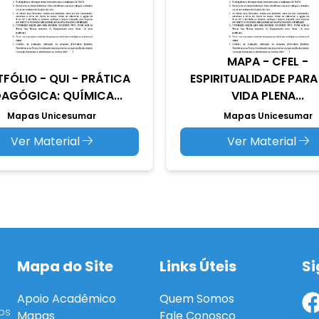
MAPA - CFEL -
FÓLIO - QUI - PRÁTICA
ESPIRITUALIDADE PAR
AGÓGICA: QUÍMICA...
VIDA PLENA...
Mapas Unicesumar
Mapas Unicesumar
Ver Material
Ver Material
Mapa do Site
Links Úteis
Si
Apoio Acadêmico
Quem Somos
os
Mapas
Fale Conosco