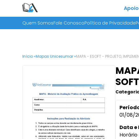
Apoio
Quem Somos
Fale Conosco
Política de Privacidade
P
Início »
Mapas Unicesumar »
MAPA - ESOFT - PROJETO, IMPLEM
MAPA
SOFT
Categoria
Período
01/08/2
Data e 
Horário 