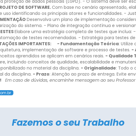
ra proteção de dados pessoais (LGPD).
- O sistema deve ser esc
 PROJETO DE SOFTWARE.
Com base no cenário apresentado, ela
 uso identificando os principais atores e funcionalidades.
- Jus
LEMENTAÇÃO
Desenvolva um plano de implementação consider
arização do sistema.
- Plano de integração contínua e versiona
TESTES
Elabore uma estratégia completa de testes que inclua:
-
utomação de testes recomendadas.
- Estratégia para testes d
TAÇÕES IMPORTANTES:
- Fundamentação Teórica
: Utiliz
rquitetura, implementação de software e processo de testes.
-
eitos aprendidos se aplicam em cenários reais.
- Qualidade 
, incluindo conceitos de qualidade, escalabilidade e manuteni
nibilizado no material da disciplina.
- Originalidade
: Todo o 
 da disciplina.
- Prazo
: Atenção ao prazo de entrega. Evite en
!
Em caso de dúvidas, encaminhe mensagem ao seu Professor
com.br
Fazemos o seu Trabalho