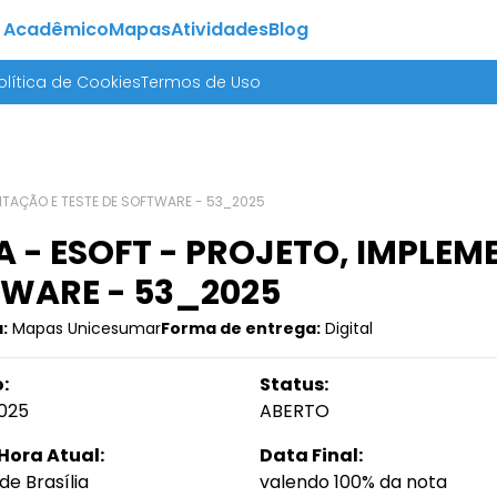
 Acadêmico
Mapas
Atividades
Blog
olítica de Cookies
Termos de Uso
ENTAÇÃO E TESTE DE SOFTWARE - 53_2025
 - ESOFT - PROJETO, IMPLEM
WARE - 53_2025
:
Mapas Unicesumar
Forma de entrega:
Digital
:
Status:
025
ABERTO
Hora Atual:
Data Final:
de Brasília
valendo 100% da nota