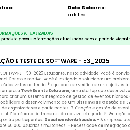
btida:
Data Gabarito:
a definir
ORMAÇÕES ATUALIZADAS
e produto possui informações atualizadas com o período vigent
AÇÃO E TESTE DE SOFTWARE - 53_2025
E SOFTWARE - 53_2025
Estudante, nesta atividade, você é convi
ional. Por esse motivo, você é instigado a solucionar um probl
dos vistos na teoria. É aqui onde se verifica se os objetivos t
la empresa
TechEvents Solutions
, uma startup que desenvolve
ra criar um sistema integrado de gestão de eventos híbridos 
 você lidere o desenvolvimento de um
Sistema de Gestão de E
 de organizadores e participantes.
2. Criação e gestão de eventos
o.
4. Plataforma de transmissão ao vivo integrada.
5. Geração a
g entre participantes.
Desafios identificados:
- A empresa po
até 50.000 usuários simultâneos.
- Necessidade de integração 