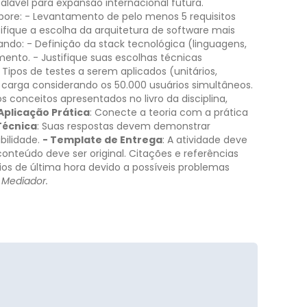
alável para expansão internacional futura.
bore:
- Levantamento de pelo menos 5 requisitos
tifique a escolha da arquitetura de software mais
ando:
- Definição da stack tecnológica (linguagens,
mento.
- Justifique suas escolhas técnicas
 Tipos de testes a serem aplicados (unitários,
e carga considerando os 50.000 usuários simultâneos.
e os conceitos apresentados no livro da disciplina,
 Aplicação Prática
: Conecte a teoria com a prática
Técnica
: Suas respostas devem demonstrar
bilidade.
- Template de Entrega
: A atividade deve
conteúdo deve ser original. Citações e referências
vios de última hora devido a possíveis problemas
 Mediador.