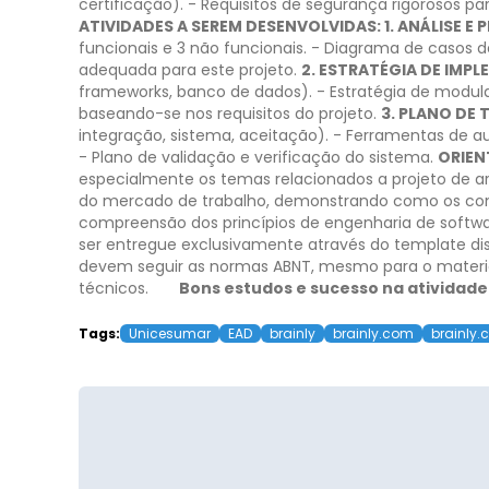
certificação).
- Requisitos de segurança rigorosos pa
ATIVIDADES A SEREM DESENVOLVIDAS:
1. ANÁLISE E
funcionais e 3 não funcionais.
- Diagrama de casos de
adequada para este projeto.
2. ESTRATÉGIA DE IMP
frameworks, banco de dados).
- Estratégia de modul
baseando-se nos requisitos do projeto.
3. PLANO DE 
integração, sistema, aceitação).
- Ferramentas de a
- Plano de validação e verificação do sistema.
ORIEN
especialmente os temas relacionados a projeto de a
do mercado de trabalho, demonstrando como os conc
compreensão dos princípios de engenharia de software
ser entregue exclusivamente através do template dispo
devem seguir as normas ABNT, mesmo para o material
técnicos.
Bons estudos e sucesso na atividade
Tags:
Unicesumar
EAD
brainly
brainly.com
brainly.