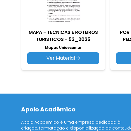
MAPA - TECNICAS E ROTEIROS
PORT
TURISTICOS - 53_2025
PED
Mapas Unicesumar
Ver Material
Apoio Acadêmico
Apoio Acadêmico é uma empresa dedicada à
criação, formatação e disponibilização de conteúd