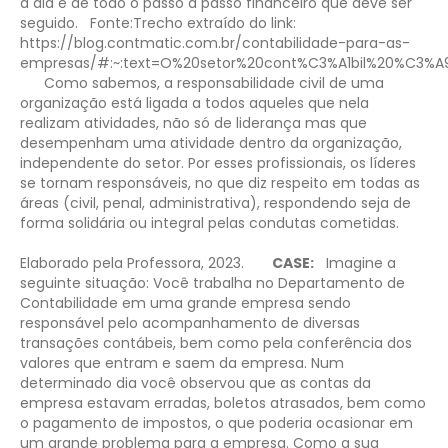
a dia e de todo o passo a passo financeiro que deve ser
seguido.
Fonte:​Trecho extraído do link:
https://blog.contmatic.com.br/contabilidade-para-as-
empresas/#:~:text=O%20setor%20cont%C3%A1bil%20%C3
Como sabemos, a responsabilidade civil de uma
organização está ligada a todos aqueles que nela
realizam atividades, não só de liderança mas que
desempenham uma atividade dentro da organização,
independente do setor. Por esses profissionais, os líderes
se tornam responsáveis, no que diz respeito em todas as
áreas (civil, penal, administrativa), respondendo seja de
forma solidária ou integral pelas condutas cometidas.
Elaborado pela Professora, 2023.
CASE:
Imagine a
seguinte situação: Você trabalha no Departamento de
Contabilidade em uma grande empresa sendo
responsável pelo acompanhamento de diversas
transações contábeis, bem como pela conferência dos
valores que entram e saem da empresa. Num
determinado dia você observou que as contas da
empresa estavam erradas, boletos atrasados, bem como
o pagamento de impostos, o que poderia ocasionar em
um grande problema para a empresa. Como a sua