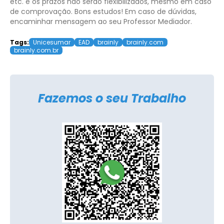
etc. e os prazos não serão flexibilizados, mesmo em caso
de comprovação.
Bons estudos!
Em caso de dúvidas,
encaminhar mensagem ao seu Professor Mediador.
Tags:
Unicesumar
EAD
brainly
brainly.com
brainly.com.br
Fazemos o seu Trabalho