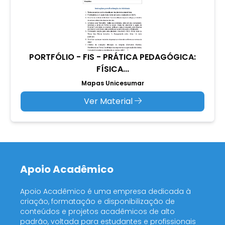
PORTFÓLIO - FIS - PRÁTICA PEDAGÓGICA:
FÍSICA...
Mapas Unicesumar
Ver Material
Apoio Acadêmico
Apoio Acadêmico é uma empresa dedicada à
criação, formatação e disponibilização de
conteúdos e projetos acadêmicos de alto
padrão, voltada para estudantes e profissionais