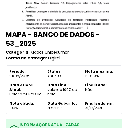
MAPA - BANCO DE DADOS -
53_2025
Categoria:
Mapas Unicesumar
Forma de entrega:
Digital
Período:
Status:
Nota máxima:
01/08/2025
ABERTO
100,00%
Data e Hora
Data Final:
Finalizado:
Atual:
valendo 100% da
Não
Horário de Brasília
nota
Nota obtida:
Data Gabarito:
Finalizado em:
100%
a definir
31/12/2030
INFORMAÇÕES ATUALIZADAS