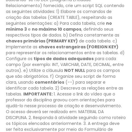
Relacionamento) fornecido, crie um script SQL contendo
as seguintes atividades:
1) Elabore os comandos de
criação das tabelas (CREATE TABLE), respeitando as
seguintes orientações:
a) Para cada tabela, crie
no
mínimo 3
e
no máximo 10 campos
, definindo seus
respectivos tipos de dados.
b) Defina corretamente as
chaves primárias (PRIMARY KEY)
de cada tabela.
c)
Implemente as
chaves estrangeiras (FOREIGN KEY)
para representar os relacionamentos entre as tabelas.
d)
Configure os
tipos de dados adequados
para cada
campo (por exemplo: INT, VARCHAR, DATE, DECIMAL, entre
outros).
e) Utilize a cláusula
NOT NULL
para os campos
que são obrigatórios.
f) Organize seu script de forma
clara, usando
comentários
(--) para separar e
identificar cada tabela.
2) Descreva as relações entre as
tabelas.
IMPORTANTE:
1. Acesse o link do vídeo que o
professor da disciplina gravou com orientações para
ajudá-lo nesse processo de criação e desenvolvimento.
O acesso deverá ser realizado em: MATERIAL DA
DISCIPLINA.
2. Responda à atividade seguindo como roteiro
os tópicos elencados anteriormente.
3. A entrega deve
ser feita exclusivamente por meio do Formulário de