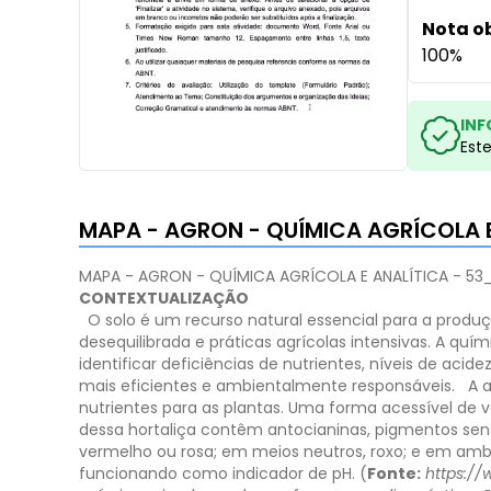
Nota o
100%
INF
Est
MAPA - AGRON - QUÍMICA AGRÍCOLA E
MAPA - AGRON - QUÍMICA AGRÍCOLA E ANALÍTICA - 53
CONTEXTUALIZAÇÃO
O solo é um recurso natural essencial para a prod
desequilibrada e práticas agrícolas intensivas. A quí
identificar deficiências de nutrientes, níveis de aci
mais eficientes e ambientalmente responsáveis.
A 
nutrientes para as plantas. Uma forma acessível de v
dessa hortaliça contêm antocianinas, pigmentos sens
vermelho ou rosa; em meios neutros, roxo; e em ambi
funcionando como indicador de pH. (
Fonte:
https:/