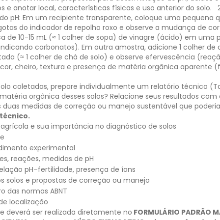
 e anotar local, características físicas e uso anterior do solo.
e do pH: Em um recipiente transparente, coloque uma pequena qu
gotas do indicador de repolho roxo e observe a mudança de cor q
erca de 10-15 mL (≈ 1 colher de sopa) de vinagre (ácido) em um
(indicando carbonatos). Em outra amostra, adicione 1 colher de
da (≈ 1 colher de chá de solo) e observe efervescência (reaçã
 cor, cheiro, textura e presença de matéria orgânica aparente 
olo coletadas, prepare individualmente um relatório técnico (Ta
ou matéria orgânica desses solos? Relacione seus resultados com 
 duas medidas de correção ou manejo sustentável que poderiam
 técnico.
agrícola e sua importância no diagnóstico de solos
de
dimento experimental
es, reações, medidas de pH
relação pH–fertilidade, presença de íons
dos solos e propostas de correção ou manejo
tro das normas ABNT
de localização
de deverá ser realizada diretamente no
FORMULÁRIO PADRÃO M