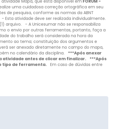
 atividade Mapa, que está disponível em
FÓRUM -
ealize uma cuidadosa correção ortográfica em seu
ontes de pesquisa, conforme as normas da ABNT
- Esta atividade deve ser realizada individualmente.
1) arquivo.
- A Unicesumar não se responsabiliza
smo o envio por outras ferramentas, portanto, faça a
idade do trabalho será considerada na hora da
ndimento ao tema; constituição dos argumentos e
everá ser anexado diretamente no campo do mapa,
ém no calendário da disciplina.
***Após anexar
atividade antes de clicar em finalizar.
***Após
o tipo de ferramenta.
Em caso de dúvidas entre