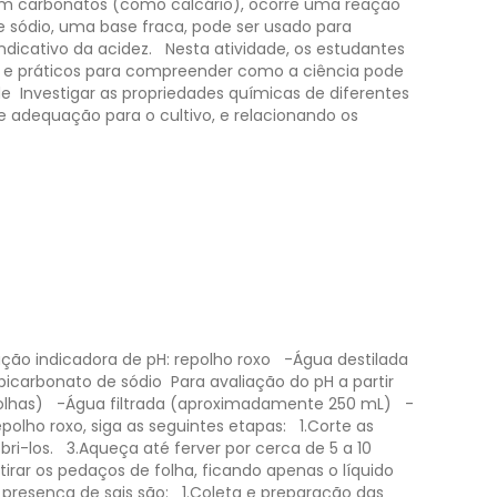
ém carbonatos (como calcário), ocorre uma reação
e sódio, uma base fraca, pode ser usado para
dicativo da acidez.
Nesta atividade, os estudantes
s e práticos para compreender como a ciência pode
de
​Investigar as propriedades químicas de diferentes
 e adequação para o cultivo, e relacionando os
ção indicadora de pH: repolho roxo
-Água destilada
 bicarbonato de sódio
​Para avaliação do pH a partir
olhas)
-Água filtrada (aproximadamente 250 mL)
-
polho roxo, siga as seguintes etapas:
1.Corte as
ri-los.
3.Aqueça até ferver por cerca de 5 a 10
tirar os pedaços de folha, ficando apenas o líquido
 presença de sais são:
1.Coleta e preparação das