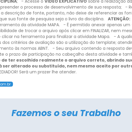
SCIPLINA
;
- Acesse o
VÍDEO EXPLICATIVO
sobre a realização da
reender o processo de desenvolvimento de sua resposta;
- R
 a descrição de fonte, portanto, não deixe de referenciar as f
 sua fonte de pesquisa seja o livro da disciplina.
ATENÇÃO:
rramenta da atividade MAPA.
- É permitido anexar apenas um (
ibilidade de trocar o arquivo após clicar em FINALIZAR, nem me
clicar na ferramenta para finalizar a atividade Mapa.
- A qual
 dos critérios de avaliação são a utilização do template; ate
dimento às normas ABNT.
- Seu arquivo contendo a resposta d
te o prazo de participação no cabeçalho desta atividade e tamb
 de ter escolhido realmente o arquivo correto, abrindo sua 
rá ser alterado ou substituído, nem mesmo aceito por outr
IADOR! Será um prazer lhe atender.
com.br
Fazemos o seu Trabalho