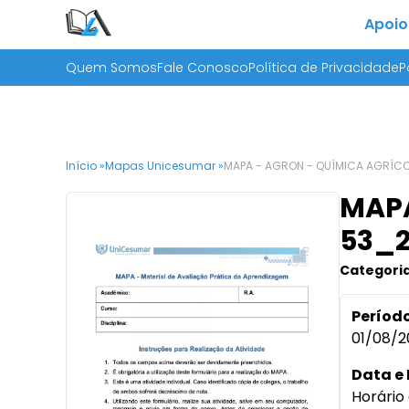
Apoio
Quem Somos
Fale Conosco
Política de Privacidade
P
Início »
Mapas Unicesumar »
MAPA - AGRON - QUÍMICA AGRÍCOL
MAPA
53_
Categoria
Período
01/08/2
Data e 
Horário 