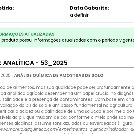
btida:
Data Gabarito:
a definir
ORMAÇÕES ATUALIZADAS
e produto possui informações atualizadas com o período vigent
 ANALÍTICA - 53_2025
_2025
ANÁLISE QUÍMICA DE AMOSTRAS DE SOLO
ução de alimentos, mas sua qualidade pode ser profundamente a
mica analítica agrícola desempenha um papel crucial no diagnóst
dez, salinidade e a presença de contaminantes. Com base em anál
avaliação do pH do solo é um passo fundamental na agricultura, 
erificar a acidez ou alcalinidade de uma solução é por meio do 
íveis ao pH, que mudam de cor conforme o meio onde são inseri
entes alcalinos, assume tons azulados ou esverdeados (Figura 0
/www.manualdaquimica.com/experimentos-quimica/indicador-