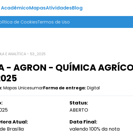
 Acadêmico
Mapas
Atividades
Blog
olítica de Cookies
Termos de Uso
A E ANALÍTICA - 53_2025
 - AGRON - QUÍMICA AGRÍCOL
2025
:
Mapas Unicesumar
Forma de entrega:
Digital
:
Status:
025
ABERTO
Hora Atual:
Data Final:
de Brasília
valendo 100% da nota