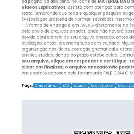
da página da disciplina, no ícone de
MATERIAL DA DI
Vídeos Explicativos,
assista com atenção para comp
texto, lembrando que toda e qualquer pesquisa exige
(Associação Brasileira de Normas Técnicas), mesmo que
- A forma de entrega é em ANEXO diretamente na fe
pelo envio de arquivos errados, onde não haverá poss
devida conferência de seu arquivo anexado, antes de 
avaliação, então, preencha tudo com cuidado. Alguns
organização das ideias; correção gramatical e aten
em seu studeo, dentro do prazo estabelecido. Consul
seu arquivo, clique em responder e certifique-se
clicar em finalizar, o arquivo anexado não pode
em contato conosco pela ferramenta FALE COM O MED
Tags:
Unicesumar
EAD
brainly
brainly.com
brainly.