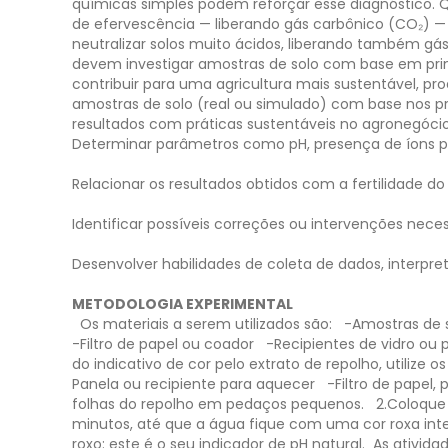
químicas simples podem reforçar esse diagnóstico.
de efervescência — liberando gás carbônico (CO₂) — q
neutralizar solos muito ácidos, liberando também gás
devem investigar amostras de solo com base em prin
contribuir para uma agricultura mais sustentável, pro
amostras de solo (real ou simulado) com base nos pri
resultados com práticas sustentáveis no agronegócio
Determinar parâmetros como pH, presença de íons pri
Relacionar os resultados obtidos com a fertilidade do 
Identificar possíveis correções ou intervenções neces
Desenvolver habilidades de coleta de dados, interpre
METODOLOGIA EXPERIMENTAL
Os materiais a serem utilizados são:
-Amostras de s
-Filtro de papel ou coador
-Recipientes de vidro ou 
do indicativo de cor pelo extrato de repolho, utilize o
Panela ou recipiente para aquecer
-Filtro de papel,
folhas do repolho em pedaços pequenos.
2.Coloque
minutos, até que a água fique com uma cor roxa int
roxo: este é o seu indicador de pH natural.
​As ativid