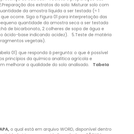
2.Preparação dos extratos do solo: Misturar solo com
antidade da amostra líquida a ser testada (≈ 1
ue ocorre. Siga a Figura 01 para interpretação das
a pequena quantidade da amostra seca a ser testada
 chá de bicarbonato, 2 colheres de sopa de água e
o ácido-base indicando acidez).
5.Teste de matéria
(fragmentos vegetais).
bela 01) que responda à pergunta: o que é possível
os princípios da química analítica agrícola e
 melhorar a qualidade do solo analisado.
Tabela
APA,
o qual está em arquivo WORD, disponível dentro