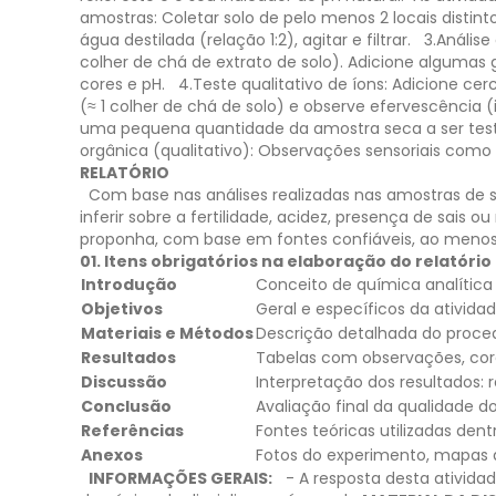
amostras: Coletar solo de pelo menos 2 locais distintos
água destilada (relação 1:2), agitar e filtrar.
3.Anális
colher de chá de extrato de solo). Adicione algumas 
cores e pH.
4.Teste qualitativo de íons: Adicione c
(≈ 1 colher de chá de solo) e observe efervescência 
uma pequena quantidade da amostra seca a ser testa
orgânica (qualitativo): Observações sensoriais como
RELATÓRIO
Com base nas análises realizadas nas amostras de s
inferir sobre a fertilidade, acidez, presença de sais 
proponha, com base em fontes confiáveis, ao menos
01. Itens obrigatórios na elaboração do relatório
Introdução
Conceito de química analítica 
Objetivos
Geral e específicos da ativida
Materiais e Métodos
Descrição detalhada do proce
Resultados
Tabelas com observações, cor
Discussão
Interpretação dos resultados: 
Conclusão
Avaliação final da qualidade 
Referências
Fontes teóricas utilizadas den
Anexos
Fotos do experimento, mapas 
INFORMAÇÕES GERAIS:
- A resposta desta ativida