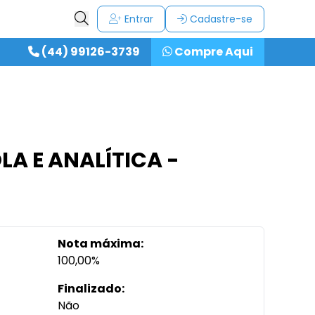
Entrar
Cadastre-se
(44) 99126-3739
Compre Aqui
A E ANALÍTICA -
Nota máxima:
100,00%
Finalizado:
Não