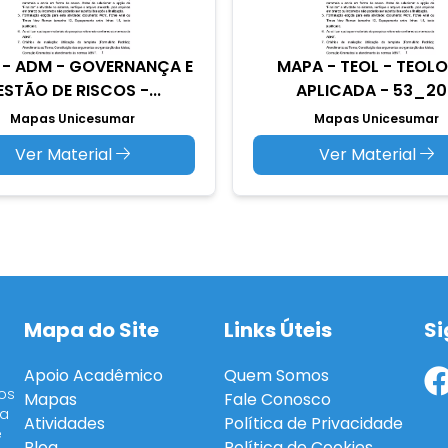
- ADM - GOVERNANÇA E
MAPA - TEOL - TEOL
STÃO DE RISCOS -...
APLICADA - 53_20
Mapas Unicesumar
Mapas Unicesumar
Ver Material
Ver Material
Mapa do Site
Links Úteis
Si
Apoio Acadêmico
Quem Somos
os
Mapas
Fale Conosco
ra
Atividades
Política de Privacidade
e
Blog
Política de Cookies