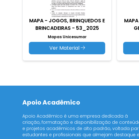
MAPA - JOGOS, BRINQUEDOS E
MAPA 
BRINCADEIRAS - 53_2025
GE
Mapas Unicesumar
Ver Material
Apoio Acadêmico
Apoio Acadêmico é uma empresa dedicada à
criação, formatação e disponibilização de conteúd
e projetos acadêmicos de alto padrão, voltada pa
estudantes e profissionais que almejam destaque 