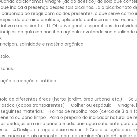
 Quando adicionamos vinagre (ácido acético) ao solo que cont
ue indica a presença desses sais alcalinos. Já o bicarbonato d
 carbônico ao reagir com ácidos presentes, o que serve como in
cípios da química analítica, aplicando conhecimentos teórico
dutiva e consciente.
1.1. Objetivo geral e específicos da ativida
ncípios da química analítica agrícola, avaliando sua qualidade
.
ncipais, salinidade e matéria orgânica.
solo.
sárias.
tação e redação científica.
olo de diferentes áreas (horta, jardim, área urbana, etc.)
-Solu
plástico (copos transparentes)
-Colher ou espátula
-Vinagre,
s seguintes materiais:
-Folhas de repolho roxo (cerca de 3 a 4 f
 peneira ou pano limpo
Para o preparo do indicador natural de re
 os pedaços em uma panela e adicione água suficiente para cob
ensa.
4.Desligue o fogo e deixe esfriar.
5.Coe a solução para re
ades experimentais propostas para determinação do pH, acidez e