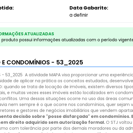
btida:
Data Gabarito:
a definir
ORMAÇÕES ATUALIZADAS
e produto possui informações atualizadas com o período vigent
 E CONDOMÍNIOS - 53_2025
 - 53_2025
A atividade MAPA visa proporcionar uma experiênci
tunidade de aplicar na prática os conceitos estudados, desenv
 quando se trata de locação de imóveis, existem diversos tipo
ais, e muitas vezes esses imóveis estão localizados em condomí
r conflitos. Uma dessas situações ocorre no uso das áreas comun
avia nem sempre é o que ocorre nos condomínios, quer sejam ver
orretores e gestores de negócios imobiliários que vendem apar
nta decisão sobre "posse disfarçada" em condomínios.
em direito adquirido sem autorização formal.
O STJ voltou
o com tolerância por parte dos demais moradores ou da admi