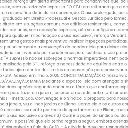
ecisão reforça um alerta importante para condôminos que, ao
ticular, sem autorização expressa.
"O STJ tem reiterado que a 
m específico definido na convenção. O uso prolongado, por si s
pós-graduado em Direito Processual e Gestão Jurídica pelo Ibmec,
direto em situações comuns nos edifícios residenciais, como a 
ados por anos, sem oposição expressa, não se configuram como 
al para qualquer modificação ou uso exclusivo", reforça Verdant.
em uma gestão mais preventiva: realizar inspeções periódicas, 
ar periodicamente a convenção do condomínio para deixar claras
e poderia ser invocado por condôminos para justificar o uso pr
s: "A
supressio
não se sobrepõe a normas imperativas nem pode
 analisado pelo STJ reforça a necessidade de equilíbrio entre o 
 todos ajam dentro dos limites da convenção para preservar a c
4kp7utA. Acesso em: maio. 2025
CONCEITUALIZAÇÃO: O nosso livro 
O/AVALIAÇÃO: MAPA
Mediante o exposto, leia com atenção a sit
duas opções: segundo andar ou o térreo que conforme explica
um para fazer um jardim, colocar uma rede, enfim utilizar para 
os – Instituição, Convenção e o Síndico, a proposta para noss
pela janela, viu o lindo jardim de Eliana. Como ela e os outros c
 acessível somente por meio do apartamento de Eliana, mesmo
m o uso exclusivo da área?
3) Qual é o papel do síndico ou d
comum, é possível que ela tenha regras a seguir, embora apenas 
stá disponível na Sala do Café. - A atividade deve ser respo