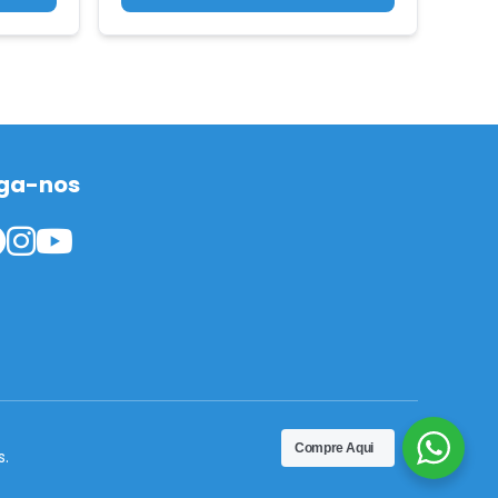
ga-nos
Compre Aqui
s.