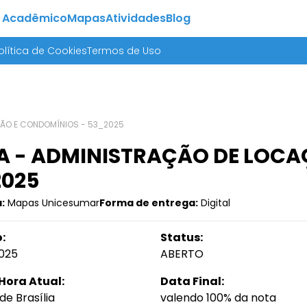
 Acadêmico
Mapas
Atividades
Blog
olítica de Cookies
Termos de Uso
ÇÃO E CONDOMÍNIOS - 53_2025
 - ADMINISTRAÇÃO DE LOCA
2025
:
Mapas Unicesumar
Forma de entrega:
Digital
:
Status:
025
ABERTO
Hora Atual:
Data Final:
de Brasília
valendo 100% da nota