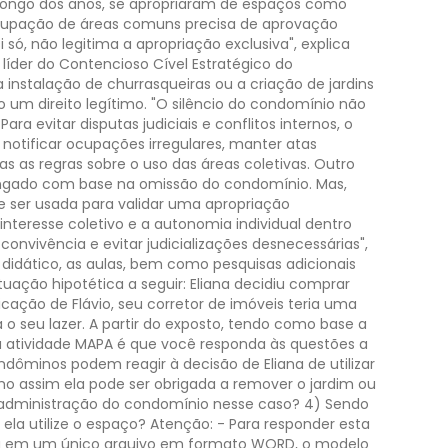
 longo dos anos, se apropriaram de espaços como
ocupação de áreas comuns precisa de aprovação
ó, não legitima a apropriação exclusiva", explica
 líder do Contencioso Cível Estratégico do
instalação de churrasqueiras ou a criação de jardins
um direito legítimo.
"O silêncio do condomínio não
Para evitar disputas judiciais e conflitos internos, o
notificar ocupações irregulares, manter atas
 as regras sobre o uso das áreas coletivas.
Outro
olongado com base na omissão do condomínio. Mas,
 ser usada para validar uma apropriação
interesse coletivo e a autonomia individual dentro
onvivência e evitar judicializações desnecessárias",
didático, as aulas, bem como pesquisas adicionais
uação hipotética a seguir:
Eliana decidiu comprar
ção de Flávio, seu corretor de imóveis teria uma
o seu lazer.
A partir do exposto, tendo como base a
a atividade MAPA é que você responda às questões a
ondôminos podem reagir à decisão de Eliana de utilizar
 assim ela pode ser obrigada a remover o jardim ou
a administração do condomínio nesse caso?
4) Sendo
ela utilize o espaço?
Atenção: - Para responder esta
ndida em um único arquivo em formato WORD, o modelo