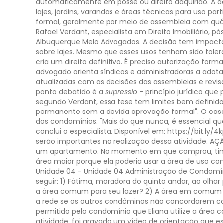
automaticamente em posse ou direito adquirido.
A d
lajes, jardins, varandas e áreas técnicas para uso par
formal, geralmente por meio de assembleia com quóru
Rafael Verdant, especialista em Direito Imobiliário, 
Albuquerque Melo Advogados.
A decisão tem impacto 
sobre lajes. Mesmo que esses usos tenham sido toler
cria um direito definitivo. É preciso autorização form
advogado orienta síndicos e administradoras a adotar
atualizadas com as decisões das assembleias e revis
ponto debatido é a
supressio
- princípio jurídico qu
segundo Verdant, essa tese tem limites bem definido
permanente sem a devida aprovação formal".
O caso
dos condomínios. "Mais do que nunca, é essencial que
conclui o especialista.
Disponível em: https://bit.ly/
serão importantes na realização dessa atividade.
AÇÃ
um apartamento. No momento em que comprou, tinha 
área maior porque ela poderia usar a área de uso com
Unidade 04 - Unidade 04 Administração de Condomíni
seguir:
1) Fátima, moradora do quinto andar, ao olhar 
a área comum para seu lazer?
2) A área em comum é
a rede se os outros condôminos não concordarem co
permitido pelo condomínio que Eliana utilize a área 
atividade, foi gravado um vídeo de orientação que e