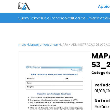
Apoio
Quem Somos
Fale Conosco
Política de Privacidade
P
Início »
Mapas Unicesumar »
MAPA - ADMINISTRAÇÃO DE LOCA
MAPA
53_
Categoria
Período
01/08/2
Data e 
Horário 