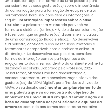
uma apresentação, no formato de uma palestra, para
conscientizar os seus gestores(as) sobre a importância
da comunicação para a formação de equipes de alta
performance. Para isso, considere as informações, a
seguir:
Informações importantes sobre o caso
fictício:
- A palestra será ministrada por você no
formato a distância (online).
- A ideia da conscientização
é fazer com que os gestores(as) disseminem a cultura
de uma comunicação fluída e eficaz.
- Ao desenvolver
sua palestra, considere o uso de recursos, métodos e
ferramentas compatíveis com o ambiente online (a
distância).
- Ao desenvolver sua palestra, considere
formas de interação com os participantes e de
engajamento dos mesmos, dentro do ambiente online (a
distância) escolhido.
Elaborado pelo Professor, 2025.
Dessa forma, visando uma boa apresentação e,
consequentemente, uma conscientização efetiva dos
gestores(as) da “ADM Digital”, para fins desta Atividade
MAPA, o seu desafio será
montar um planejamento de
uma palestra que vá ao encontro do objetivo de
implementar uma cultura em que a comunicação é a
base do desempenho dos profissionais e equipes da
empresa
, seguindo aos temas propostos na narrativa