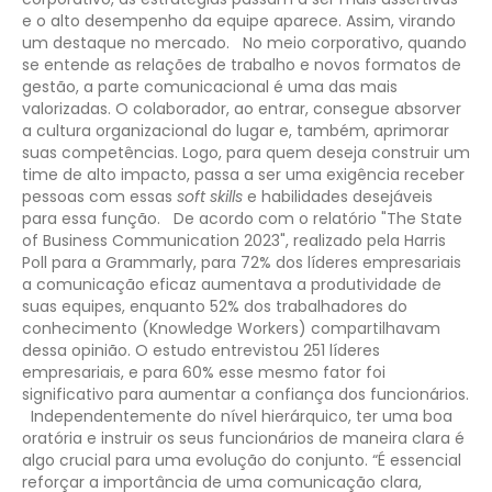
e o alto desempenho da equipe aparece. Assim, virando
um destaque no mercado.
No meio corporativo, quando
se entende as relações de trabalho e novos formatos de
gestão, a parte comunicacional é uma das mais
valorizadas. O colaborador, ao entrar, consegue absorver
a cultura organizacional do lugar e, também, aprimorar
suas competências. Logo, para quem deseja construir um
time de alto impacto, passa a ser uma exigência receber
pessoas com essas
soft skills
e habilidades desejáveis
para essa função.
De acordo com o relatório "The State
of Business Communication 2023", realizado pela Harris
Poll para a Grammarly, para 72% dos líderes empresariais
a comunicação eficaz aumentava a produtividade de
suas equipes, enquanto 52% dos trabalhadores do
conhecimento (Knowledge Workers) compartilhavam
dessa opinião. O estudo entrevistou 251 líderes
empresariais, e para 60% esse mesmo fator foi
significativo para aumentar a confiança dos funcionários.
Independentemente do nível hierárquico, ter uma boa
oratória e instruir os seus funcionários de maneira clara é
algo crucial para uma evolução do conjunto. “É essencial
reforçar a importância de uma comunicação clara,