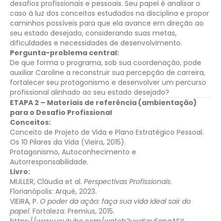
desafios profissionais e pessoais. Seu papel é analisar o
caso à luz dos conceitos estudados na disciplina e propor
caminhos possíveis para que ela avance em direção ao
seu estado desejado, considerando suas metas,
dificuldades e necessidades de desenvolvimento.
Pergunta-problema central:
De que forma o programa, sob sua coordenação, pode
auxiliar Caroline a reconstruir sua percepção de carreira,
fortalecer seu protagonismo e desenvolver um percurso
profissional alinhado ao seu estado desejado?
ETAPA 2 – Materiais de referência (ambientação)
para o Desafio Profissional
Conceitos:
Conceito de Projeto de Vida e Plano Estratégico Pessoal.
Os 10 Pilares da Vida (Vieira, 2015).
Protagonismo, Autoconhecimento e
Autorresponsabilidade.
Livro:
MULLER, Cláudia et al.
Perspectivas Profissionais
.
Florianópolis: Arqué, 2023.
VIEIRA, P.
O poder da ação: faça sua vida ideal sair do
papel
. Fortaleza: Premius, 2015.
https://www.youtube.com/watch?v=xKquEgpgASY