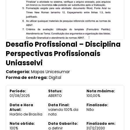
Desafio Profissional – Disciplina
Perspectivas Profissionais
Uniasselvi
Categoria:
Mapas Unicesumar
Forma de entrega:
Digital
Período:
Status:
Nota máxima:
01/08/2025
ABERTO
100,00%
Data e Hora
Data Final:
Finalizado:
Atual:
valendo 100% da
Não
Horário de Brasília
nota
Nota obtida:
Data Gabarito:
Finalizado em:
100%
a definir
31/12/2030