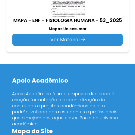
MAPA - ENF - FISIOLOGIA HUMANA - 53_2025
Mapas Unicesumar
Ver Material
Apoio Acadêmico
Apoio Acadêmico é uma empresa dedicada à
criação, formatação e disponibilização de
conteúdos e projetos acadêmicos de alto
padrão, voltada para estudantes e profissionais
que almejam destaque e excelência no universo
acadêmico.
Mapa do Site