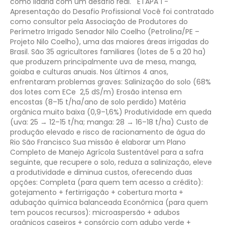
como lidaria com um desafio real.
ETAPA 1 -
Apresentação do Desafio Profissional
Você foi contratado
como consultor pela Associação de Produtores do
Perímetro Irrigado Senador Nilo Coelho (Petrolina/PE –
Projeto Nilo Coelho), uma das maiores áreas irrigadas do
Brasil. São 35 agricultores familiares (lotes de 5 a 20 ha)
que produzem principalmente uva de mesa, manga,
goiaba e culturas anuais.
Nos últimos 4 anos,
enfrentaram problemas graves:
Salinização do solo (68%
dos lotes com ECe 2,5 dS/m)
Erosão intensa em
encostas (8–15 t/ha/ano de solo perdido)
Matéria
orgânica muito baixa (0,9–1,6%)
Produtividade em queda
(uva: 25 → 12–15 t/ha; manga: 28 → 16–18 t/ha)
Custo de
produção elevado e risco de racionamento de água do
Rio São Francisco
Sua missão é elaborar um Plano
Completo de Manejo Agrícola Sustentável para a safra
seguinte, que recupere o solo, reduza a salinização, eleve
a produtividade e diminua custos, oferecendo duas
opções:
Completa (para quem tem acesso a crédito):
gotejamento + fertirrigação + cobertura morta +
adubação química balanceada
Econômica (para quem
tem poucos recursos): microaspersão + adubos
orgânicos caseiros + consórcio com adubo verde +