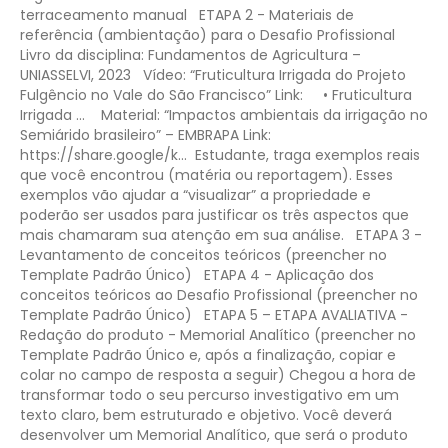
terraceamento manual
ETAPA 2 - Materiais de
referência (ambientação) para o Desafio Profissional
Livro da disciplina: Fundamentos de Agricultura –
UNIASSELVI, 2023
Vídeo: “Fruticultura Irrigada do Projeto
Fulgêncio no Vale do São Francisco”
Link: • Fruticultura
Irrigada ... ​
Material: “Impactos ambientais da irrigação no
Semiárido brasileiro” – EMBRAPA
Link:
https://share.google/k...​
Estudante, traga exemplos reais
que você encontrou (matéria ou reportagem). Esses
exemplos vão ajudar a “visualizar” a propriedade e
poderão ser usados para justificar os três aspectos que
mais chamaram sua atenção em sua análise.
ETAPA 3 -
Levantamento de conceitos teóricos
(preencher no
Template Padrão Único)
ETAPA 4 - Aplicação dos
conceitos teóricos ao Desafio Profissional
(preencher no
Template Padrão Único)
ETAPA 5 – ETAPA AVALIATIVA -
Redação do produto - Memorial Analítico
(preencher no
Template Padrão Único e, após a finalização, copiar e
colar no campo de resposta a seguir)
Chegou a hora de
transformar todo o seu percurso investigativo em um
texto claro, bem estruturado e objetivo. Você deverá
desenvolver um Memorial Analítico, que será o produto