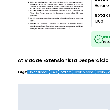
Horário 
Nota o
100%
INF
Est
Atividade Extensionista Desperdíci
Tags:
Unicesumar
EAD
brainly
brainly.com
brainly.