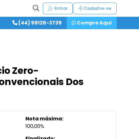
Entrar
Cadastre-se
(44) 99126-3739
Compre Aqui
io Zero-
onvencionais Dos
Nota máxima:
100,00%
Finalizado: