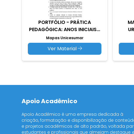
PORTFÓLIO - PRÁTICA
MA
PEDAGÓGICA: ANOS INICIAIS...
UR
Mapas Unicesumar
Ver Material
Apoio Acadêmico
Apoio Acadêmico é uma empresa dedicada à
criação, formatação e disponibilização de conteúd
e projetos acadêmicos de alto padrão, voltada pa
estudantes e profissionais que almejam destaque 