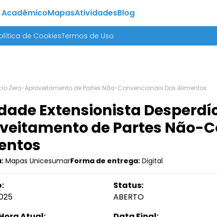
 Acadêmico
Mapas
Atividades
Blog
olítica de Cookies
Termos de Uso
ício Zero-Aproveitamento de Partes Não-Convencionais Dos Alimentos
idade Extensionista Desperdíc
veitamento de Partes Não-C
entos
:
Mapas Unicesumar
Forma de entrega:
Digital
:
Status:
025
ABERTO
Hora Atual:
Data Final: