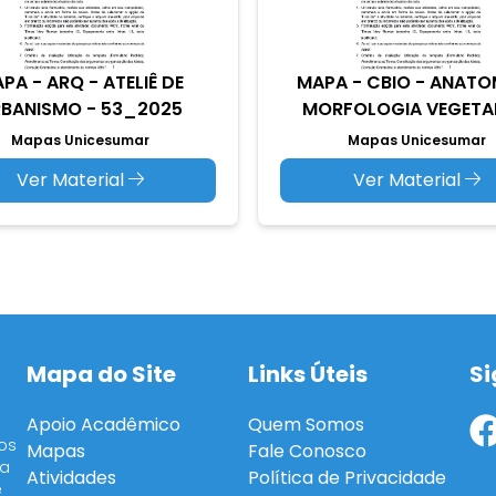
PA - ARQ - ATELIÊ DE
MAPA - CBIO - ANATO
BANISMO - 53_2025
MORFOLOGIA VEGETAL 
Mapas Unicesumar
Mapas Unicesumar
Ver Material
Ver Material
Mapa do Site
Links Úteis
Si
Apoio Acadêmico
Quem Somos
os
Mapas
Fale Conosco
ra
Atividades
Política de Privacidade
e