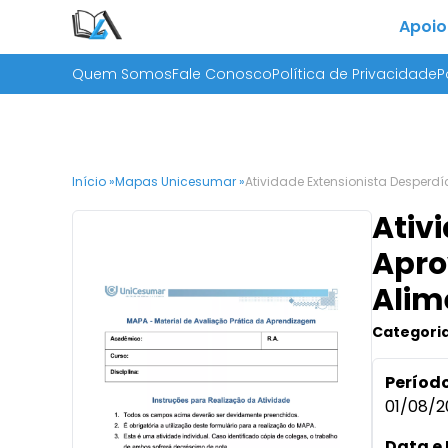
Apoio
Quem Somos
Fale Conosco
Política de Privacidade
P
Início »
Mapas Unicesumar »
Atividade Extensionista Desperd
Ativ
Apro
Alim
Categoria
Período
01/08/2
Data e 