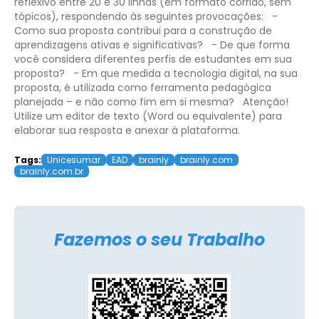
reflexivo entre 20 e 30 linhas (em formato corrido, sem
tópicos), respondendo às seguintes provocações:
-
Como sua proposta contribui para a construção de
aprendizagens ativas e significativas?
- De que forma
você considera diferentes perfis de estudantes em sua
proposta?
- Em que medida a tecnologia digital, na sua
proposta, é utilizada como ferramenta pedagógica
planejada – e não como fim em si mesma?
Atenção!
Utilize um editor de texto (Word ou equivalente) para
elaborar sua resposta e anexar à plataforma.
Tags:
Unicesumar
EAD
brainly
brainly.com
brainly.com.br
Fazemos o seu Trabalho