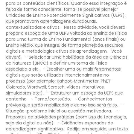
para os conteúdos científicos. Quando essa integração é
feita de forma consciente, torna-se possível planejar
Unidades de Ensino Potencialmente Significativas (UEPS),
que promovam aprendizagens duradouras,
contextualizadas e ativas.
Nessa atividade, você deverá
propor o esboço de uma UEPS voltada ao ensino de Física
para uma turma do Ensino Fundamental (anos finais) ou
Ensino Médio, que integre, de forma planejada, recursos
digitais e metodologias ativas de aprendizagem.
Você
deverá:
- Selecionar uma habilidade da área de Ciências
da Natureza (BNCC) e definir um tema de Física
associado a ela.
- Escolher uma ou mais ferramentas
digitais que serão utilizadas intencionalmente no
processo (por exemplo: Kahoot, Mentimeter, PhET
Colorado, Wordwall, Scratch, vídeos interativos,
simuladores etc.).
- Estruturar um esboço da UEPS que
contenha:
- Tema/conteúdo.
- Conhecimentos
prévios que serão mobilizados e como isso será feito.
-
Situação-problema inicial ou questão motivadora.
-
Propostas de atividades práticas (com uso de tecnologia,
seja ela digital ou não).
- Evidências esperadas de
aprendizagem significativa.
Redija, em seguida, um texto