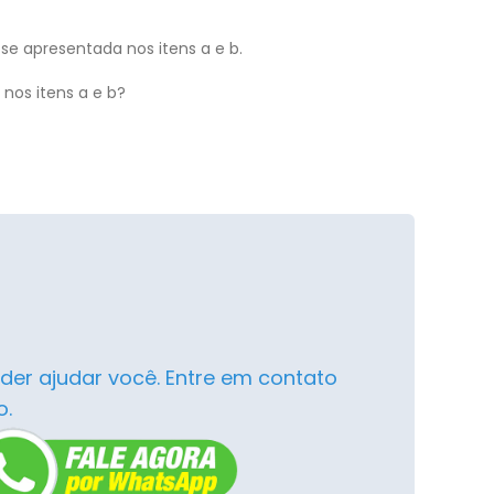
se apresentada nos itens a e b.
nos itens a e b?
der ajudar você. Entre em contato
o.