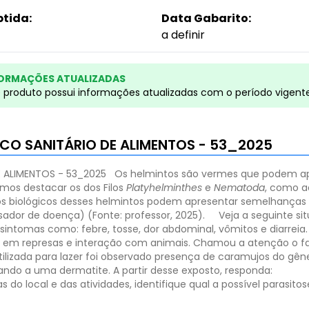
btida:
Data Gabarito:
a definir
ORMAÇÕES ATUALIZADAS
e produto possui informações atualizadas com o período vigent
NICO SANITÁRIO DE ALIMENTOS - 53_2025
E ALIMENTOS - 53_2025
Os helmintos são vermes que podem apr
mos destacar os dos Filos
Platyhelminthes
e
Nematoda
, como a
los biológicos desses helmintos podem apresentar semelhanças
usador de doença) (Fonte: professor, 2025).
Veja a seguinte s
intomas como: febre, tosse, dor abdominal, vômitos e diarreia.
s em represas e interação com animais. Chamou a atenção o f
ilizada para lazer foi observado presença de caramujos do gê
ndo a uma dermatite. A partir desse exposto, responda:
as do local e das atividades, identifique qual a possível paras