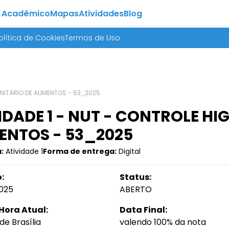
 Acadêmico
Mapas
Atividades
Blog
olítica de Cookies
Termos de Uso
ANITÁRIO DE ALIMENTOS - 53_2025
IDADE 1 - NUT - CONTROLE HI
ENTOS - 53_2025
:
Atividade 1
Forma de entrega:
Digital
:
Status:
025
ABERTO
Hora Atual:
Data Final:
de Brasília
valendo 100% da nota