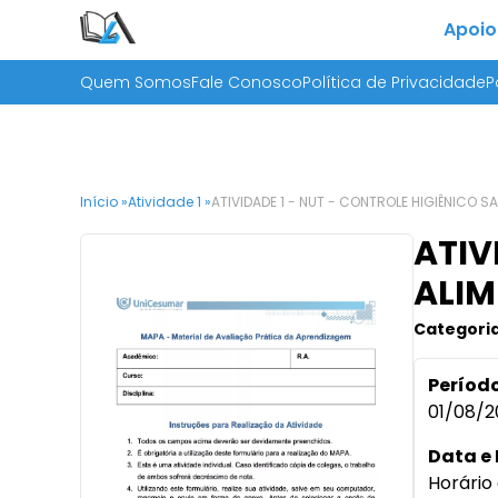
Apoio
Quem Somos
Fale Conosco
Política de Privacidade
P
Início »
Atividade 1 »
ATIVIDADE 1 - NUT - CONTROLE HIGIÊNICO S
ATIV
ALIM
Categoria
Período
01/08/2
Data e 
Horário 