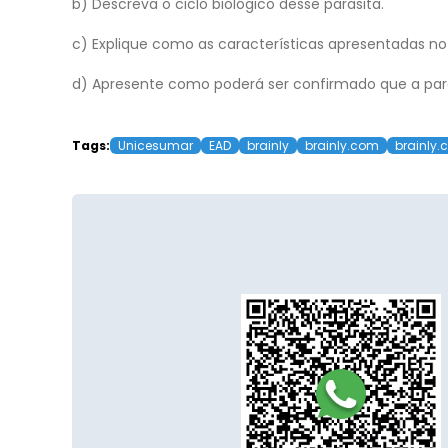
b) Descreva o ciclo biológico desse parasita.
c) Explique como as características apresentadas no
d) Apresente como poderá ser confirmado que a para
Tags:
Unicesumar
EAD
brainly
brainly.com
brainly.