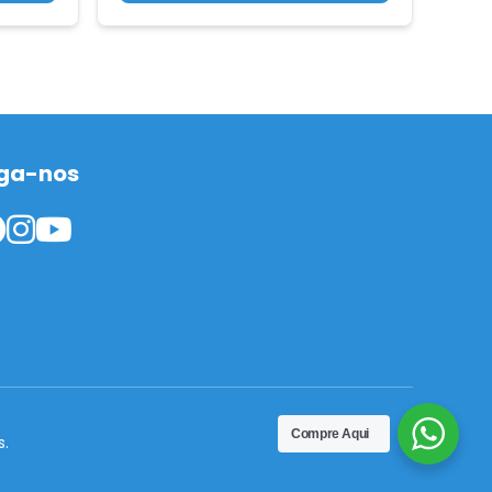
ga-nos
Compre Aqui
s.