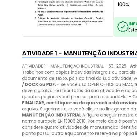
100%
INF
Est
ATIVIDADE 1 - MANUTENÇÃO INDUSTRI
ATIVIDADE 1 - MANUTENÇÃO INDUSTRIAL - 53_2025
At
Trabalhos com cópias indevidas integrais ou parciais 
documento de texto, pois ao final da sua atividade, 
/ DOCX ou PDF.
​- Se você usa OPEN OFFICE ou MAC, t
deve digitalizar ou tirar fotos da sua atividade e co
quantas páginas você precisar para respondê-lo.
- C
FINALIZAR, certifique-se de que você está envian
arquivo. Sugerimos que você clique no link gerado da
MANUTENÇÃO INDUSTRIAL
A figura a seguir mostra
norma europeia EN 13306:2010.
Por meio dela é possív
considere quatro atividades de manutenção identifi
planta possui outro equipamento reserva na própria 