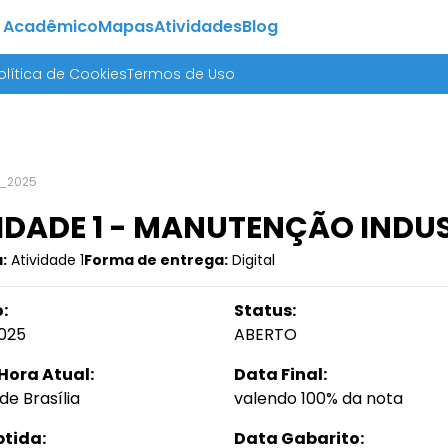
 Acadêmico
Mapas
Atividades
Blog
olítica de Cookies
Termos de Uso
3_2025
IDADE 1 - MANUTENÇÃO INDUS
:
Atividade 1
Forma de entrega:
Digital
:
Status:
025
ABERTO
Hora Atual:
Data Final:
de Brasília
valendo 100% da nota
btida:
Data Gabarito: