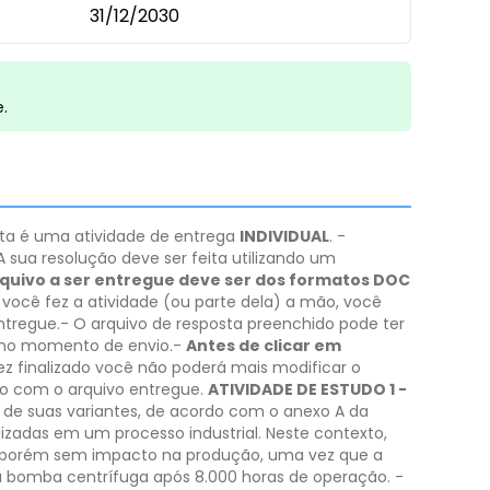
31/12/2030
e.
sta é uma atividade de entrega
INDIVIDUAL
.
-
​A sua resolução deve ser feita utilizando um
quivo a ser entregue deve ser dos formatos DOC
e você fez a atividade (ou parte dela) a mão, você
tregue​.
​- ​O arquivo de resposta preenchido pode ter
no momento de envio.​
-
Antes de clicar em
vez finalizado você não poderá mais modificar o
do com o arquivo entregue.
ATIVIDADE DE ESTUDO 1 -
m de suas variantes, de acordo com o anexo A da
izadas em um processo industrial.
Neste contexto,
porém sem impacto na produção, uma vez que a
 bomba centrífuga após 8.000 horas de operação.
-