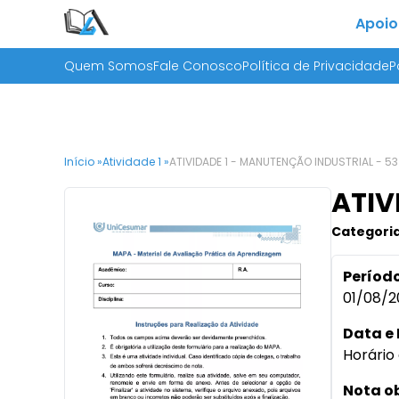
Apoio
Quem Somos
Fale Conosco
Política de Privacidade
P
Início »
Atividade 1 »
ATIVIDADE 1 - MANUTENÇÃO INDUSTRIAL - 5
ATIV
Categoria
Período
01/08/2
Data e 
Horário 
Nota o