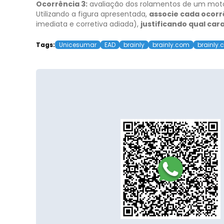
Ocorrência 3:
avaliação dos rolamentos de um motor 
Utilizando a figura apresentada,
associe cada ocorr
imediata e corretiva adiada),
justificando qual car
Tags:
Unicesumar
EAD
brainly
brainly.com
brainly.