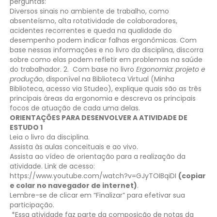
perguntas:​
Diversos sinais no ambiente de trabalho, como
absenteísmo, alta rotatividade de colaboradores,
acidentes recorrentes e queda na qualidade do
desempenho podem indicar falhas ergonômicas. Com
base nessas informações e no livro da disciplina, discorra
sobre como elas podem refletir em problemas na saúde
do trabalhador.
2. Com base no livro
Ergonomia: projeto e
produção
, disponível na Biblioteca Virtual (Minha
Biblioteca, acesso via Studeo), explique quais são as três
principais áreas da ergonomia e descreva os principais
focos de atuação de cada uma delas.
ORIENTAÇÕES PARA DESENVOLVER A ATIVIDADE DE
ESTUDO 1
Leia o livro da disciplina.
Assista às aulas conceituais e ao vivo.
Assista ao vídeo de orientação para a realização da
atividade. Link de acesso:
https://www.youtube.com/watch?v=GJyTOIBqiDI
(copiar
e colar no navegador de internet)
.
Lembre-se de clicar em “Finalizar” para efetivar sua
participação.
*Essa atividade faz parte da composição de notas da