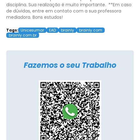
disciplina. Sua realização é muito importante.
**Em caso
de dúvidas, entre em contato com a sua professora
mediadora.
Bons estudos!
Tags:
Unicesumar
EAD
brainly
brainly.com
brainly.com.br
Fazemos o seu Trabalho