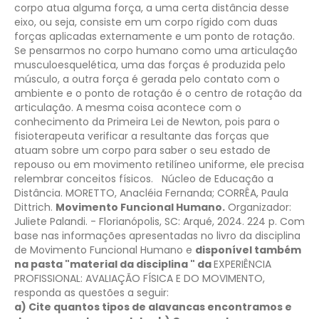
corpo atua alguma força, a uma certa distância desse
eixo, ou seja, consiste em um corpo rígido com duas
forças aplicadas externamente e um ponto de rotação.
Se pensarmos no corpo humano como uma articulação
musculoesquelética, uma das forças é produzida pelo
músculo, a outra força é gerada pelo contato com o
ambiente e o ponto de rotação é o centro de rotação da
articulação.
A mesma coisa acontece com o
conhecimento da Primeira Lei de Newton, pois para o
fisioterapeuta verificar a resultante das forças que
atuam sobre um corpo para saber o seu estado de
repouso ou em movimento retilíneo uniforme, ele precisa
relembrar conceitos físicos.
Núcleo de Educação a
Distância. MORETTO, Anacléia Fernanda; CORRÊA, Paula
Dittrich.
Movimento Funcional Humano.
Organizador:
Juliete Palandi. - Florianópolis, SC: Arqué, 2024. 224 p.
Com
base nas informações apresentadas no livro da disciplina
de Movimento Funcional Humano e
disponível também
na pasta "material da disciplina " da
EXPERIÊNCIA
PROFISSIONAL: AVALIAÇÃO FÍSICA E DO MOVIMENTO,
responda as questões a seguir:
a) Cite quantos tipos de alavancas encontramos e