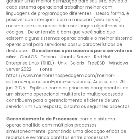
garantir uma melhor otimização para seu site, devido a
cada sistema operacional trabalhar melhor com
linguagens de programação diferentes.
Dessa forma, é
possível que interajam com a máquina (web server)
mesmo sem ser necessário usar longos algoritmos ou
códigos.
De antemão é bom que você saiba que
existem alguns sistemas operacionais e o melhor sistema
operacional para servidores possui características de
destaque.
Os sistemas operacionais para servidores
são:
CentOS
Debian
Ubuntu Server
Red Hat
Enterprise Linux (RHEL)
Unix
Solaris
FreeBSD
Windows
Server 2022
Fonte:
https://www.melhoreshospedagem.com/melhor-
sistema-operacional-para-servidores/. Acesso em: 26
jun. 2025.
Explique como os principais componentes de
um sistema operacional multitarefa multiprocessado
contribuem para o gerenciamento eficiente de um
servidor. Em sua resposta, discuta os seguintes aspectos:
Gerenciamento de Processos
: como o sistema
operacional lida com múltiplos processos
simultaneamente, garantindo uma alocação eficaz de
recursos e evitando conflitos entre processos?