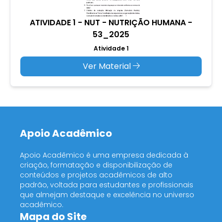
ATIVIDADE 1 - NUT - NUTRIÇÃO HUMANA -
53_2025
Atividade 1
Ver Material
Apoio Acadêmico
Apoio Acadêmico é uma empresa dedicada à
criação, formatação e disponibilização de
conteúdos e projetos acadêmicos de alto
padrão, voltada para estudantes e profissionais
que almejam destaque e excelência no universo
acadêmico.
Mapa do Site