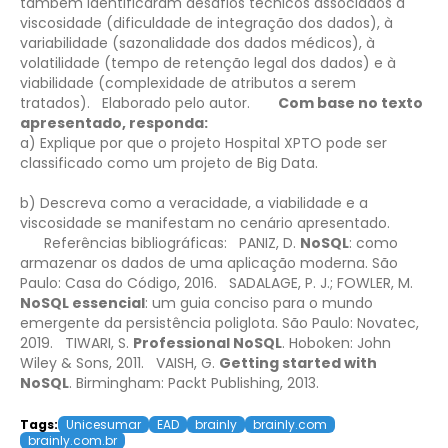
também identificaram desafios técnicos associados à
viscosidade (dificuldade de integração dos dados), à
variabilidade (sazonalidade dos dados médicos), à
volatilidade (tempo de retenção legal dos dados) e à
viabilidade (complexidade de atributos a serem
tratados).
Elaborado pelo autor.
Com base no texto
apresentado, responda:
a) Explique por que o projeto Hospital XPTO pode ser
classificado como um projeto de Big Data.
b) Descreva como a veracidade, a viabilidade e a
viscosidade se manifestam no cenário apresentado.
Referências bibliográficas:
PANIZ, D.
NoSQL
: como
armazenar os dados de uma aplicação moderna. São
Paulo: Casa do Código, 2016.
SADALAGE, P. J.; FOWLER, M.
NoSQL essencial
: um guia conciso para o mundo
emergente da persistência poliglota. São Paulo: Novatec,
2019.
TIWARI, S.
Professional NoSQL
. Hoboken: John
Wiley & Sons, 2011.
VAISH, G.
Getting started with
NoSQL
. Birmingham: Packt Publishing, 2013.
Tags:
Unicesumar
EAD
brainly
brainly.com
brainly.com.br