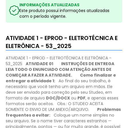
INFORMAÇÕES ATUALIZADAS
Este produto possui informações atualizadas
com o período vigente.
ATIVIDADE 1 - EPROD - ELETROTÉCNICA E
ELETRÔNICA - 53_2025
ATIVIDADE 1 - EPROD - ELETROTÉCNICA E ELETRÔNICA -
53_2025
ATIVIDADE 01
INSTRUÇÕES DE ENTREGA
LEIA TODO O ENUNCIADO COM ATENÇÃO ANTES DE
COMEÇAR A FAZER A ATIVIDADE.
Como finalizar e
entregar a atividade 1:
Ao final do seu trabalho, é
necessário que você tenha um arquivo em mãos. Ele
deve ser enviado para correção pelo seu Studeo, em
formato de arquivo
DOC/DOCX
ou
PDF
, e apenas esses
formatos serão aceitos.
Obs.: O STUDEO ACEITA
SOMENTE O ENVIO DE UM ANEXO/ARQUIVO.
Problemas
frequentes a evitar:
Coloque um nome simples no
seu arquivo. Se o nome tiver caracteres estranhos —
principalmente, pontos — ou for muito grande, é possível