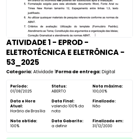
ATIVIDADE 1 - EPROD -
ELETROTÉCNICA E ELETRÔNICA -
53_2025
Categoria:
Atividade 1
Forma de entrega:
Digital
Período:
Status:
Nota máxima:
01/08/2025
ABERTO
100,00%
Data e Hora
Data Final:
Finalizado:
Atual:
valendo 100% da
Não
Horário de Brasília
nota
Nota obtida:
Data Gabarito:
Finalizado em:
100%
a definir
31/12/2030