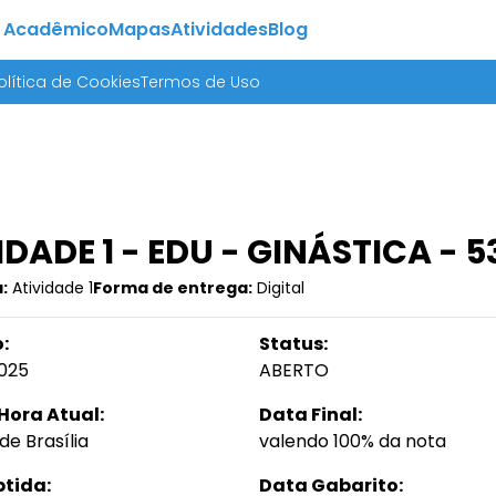
 Acadêmico
Mapas
Atividades
Blog
olítica de Cookies
Termos de Uso
IDADE 1 - EDU - GINÁSTICA - 
:
Atividade 1
Forma de entrega:
Digital
:
Status:
025
ABERTO
Hora Atual:
Data Final:
de Brasília
valendo 100% da nota
btida:
Data Gabarito: