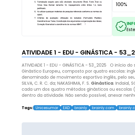
100%
INF
Est
ATIVIDADE 1 - EDU - GINÁSTICA - 53_
ATIVIDADE 1 - EDU - GINÁSTICA - 53_2025
O início do
Ginástico Europeu, composto por quatro escolas: in
denominado de movimento esportivo inglês, pelo se
SILVA, C. R. C. da; NAKASHIMA, F. S.
Ginástica
. Indaial, 
cada um dos quatro métodos ginásticos ou escolas (i
dentro da atividade. Não sendo possível, anexar nenhu
Tags:
Unicesumar
EAD
brainly
brainly.com
brainly.