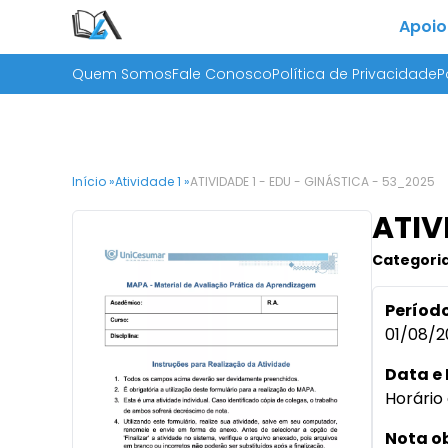
Apoio
Quem Somos
Fale Conosco
Política de Privacidade
P
Início »
Atividade 1 »
ATIVIDADE 1 - EDU - GINÁSTICA - 53_2025
ATIV
Categoria
Período
01/08/2
Data e 
Horário 
Nota o