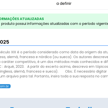
a definir
ORMAÇÕES ATUALIZADAS
e produto possui informações atualizadas com o período vigent
2025
 século XIX é o período considerado como data da origem da atu
glesa, alemã, francesa e nórdica (ou sueca). Os autores descr
u caráter competitivo, é um dos métodos mais conhecidos e d
SC : Arqué, 2023.
A partir do excerto acima, descreva em tópicos
nglesa, alemã, francesa e sueca).
Obs.: É necessário digita
m arquivo para tal. Portanto, insira toda a sua resposta no camp
com.br