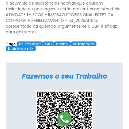
o acúmulo de substâncias nocivas que causam
toxicidade ou patologias e estão presentes no interstício.
ATIVIDADE 1 - ECOS - IMERSÃO PROFISSIONAL: ESTÉTICA
CORPORAL E EMBELEZAMENTO - 53_2025
ntífico
apresentado na questão, argumente se a DLM é eficaz
para gestantes.
Tags:
Unicesumar
EAD
brainly
brainly.com
brainly.com.br
Fazemos o seu Trabalho